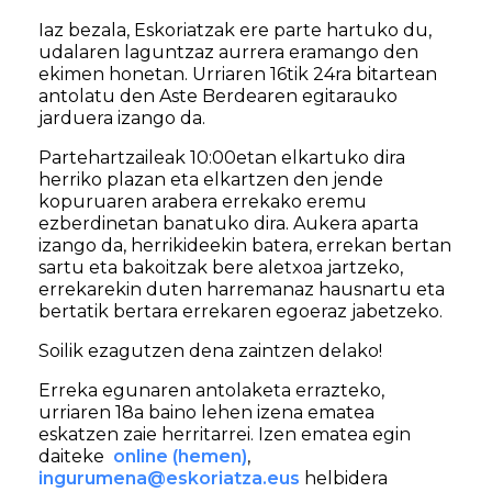
Iaz bezala, Eskoriatzak ere parte hartuko du,
udalaren laguntzaz aurrera eramango den
ekimen honetan. Urriaren 16tik 24ra bitartean
antolatu den Aste Berdearen egitarauko
jarduera izango da.
Partehartzaileak 10:00etan elkartuko dira
herriko plazan eta elkartzen den jende
kopuruaren arabera errekako eremu
ezberdinetan banatuko dira. Aukera aparta
izango da, herrikideekin batera, errekan bertan
sartu eta bakoitzak bere aletxoa jartzeko,
errekarekin duten harremanaz hausnartu eta
bertatik bertara errekaren egoeraz jabetzeko.
Soilik ezagutzen dena zaintzen delako!
Erreka egunaren antolaketa errazteko,
urriaren 18a baino lehen izena ematea
eskatzen zaie herritarrei. Izen ematea egin
daiteke
online (hemen)
,
ingurumena@eskoriatza.eus
helbidera