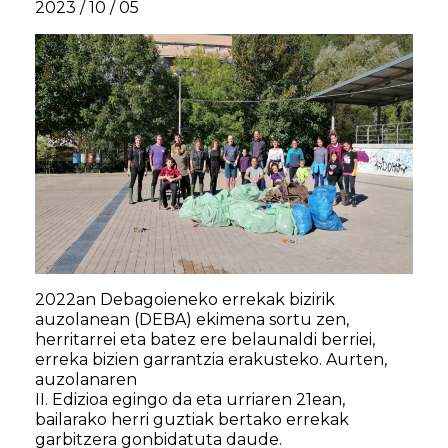
2023 / 10 / 05
2022an Debagoieneko errekak bizirik
auzolanean (DEBA) ekimena sortu zen,
herritarrei eta batez ere belaunaldi berriei,
erreka bizien garrantzia erakusteko. Aurten,
auzolanaren
II. Edizioa egingo da eta urriaren 21ean,
bailarako herri guztiak bertako errekak
garbitzera gonbidatuta daude.