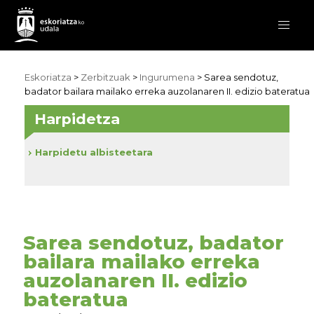
Eskoriatza
>
Zerbitzuak
>
Ingurumena
> Sarea sendotuz,
badator bailara mailako erreka auzolanaren II. edizio bateratua
Harpidetza
Harpidetu albisteetara
Sarea sendotuz, badator
bailara mailako erreka
auzolanaren II. edizio
bateratua