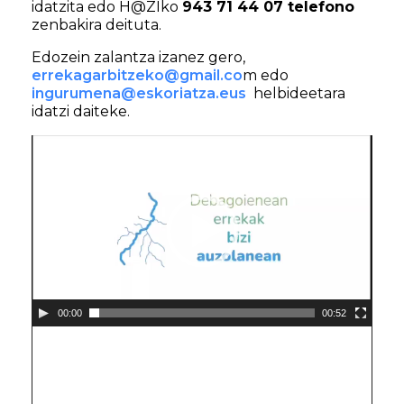
idatzita edo H@ZIko
943 71 44 07 telefono
zenbakira deituta.
Edozein zalantza izanez gero,
errekagarbitzeko@gmail.co
m edo
ingurumena@eskoriatza.eus
helbideetara
idatzi daiteke.
Bideo
erreproduzigailua
00:00
00:52
Bideo
erreproduzigailua