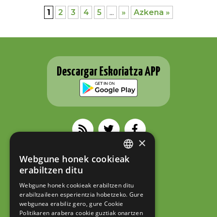
1
2
3
4
5
...
»
Azkena »
Descargar Eskoriatza APP
×
ESKORIATZAKO UDALA
Webgune honek cookieak
BASQUE
Fernando Eskoriatza plaza 1
erabiltzen ditu
20540 Eskoriatza (Gipuzkoa)
SPANISH
Tel.: 943 71 44 07
Webgune honek cookieak erabiltzen ditu
hazi@eskoriatza.eus
erabiltzaileen esperientzia hobetzeko. Gure
webgunea erabiliz gero, gure Cookie
Contacto
Politikaren arabera cookie guztiak onartzen