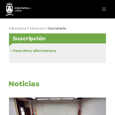
Eskoriatza
>
Servicios
>
Secretaría
Suscripción
Harpidetu albisteetara
Noticias