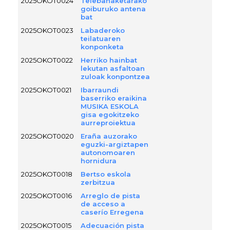
2025OKOT0024
Telebanaketarako
goiburuko antena
bat
2025OKOT0023
Labaderoko
teilatuaren
konponketa
2025OKOT0022
Herriko hainbat
lekutan asfaltoan
zuloak konpontzea
2025OKOT0021
Ibarraundi
baserriko eraikina
MUSIKA ESKOLA
gisa egokitzeko
aurreproiektua
2025OKOT0020
Eraña auzorako
eguzki-argiztapen
autonomoaren
hornidura
2025OKOT0018
Bertso eskola
zerbitzua
2025OKOT0016
Arreglo de pista
de acceso a
caserío Erregena
2025OKOT0015
Adecuación pista