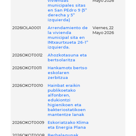
viviendas
Mayo 2026
municipales sitas
en San PEdro 9 (5º
derecha y 5º
izquierda)
2026IOLA0001
Arrendamiento de
Viernes, 22
la vivienda
Mayo 2026
municipal sita en
INtxaurtxueta 26-1º
izquierda.
2026OKOT0012
Ahozkotasuna eta
bertsolaritza
2026OKOT0011
Hankamotx bertso
eskolaren
zerbitzua
2026OKOT0010
Hainbat eraikin
publikoetako
alfonbren,
edukiontzi
higienikoen eta
bakteriostatikoen
mantentze lanak
2026OKOT0009
Eskoriatzako Klima
eta Energia Plana
2026OKOT0008
Berbalagunak