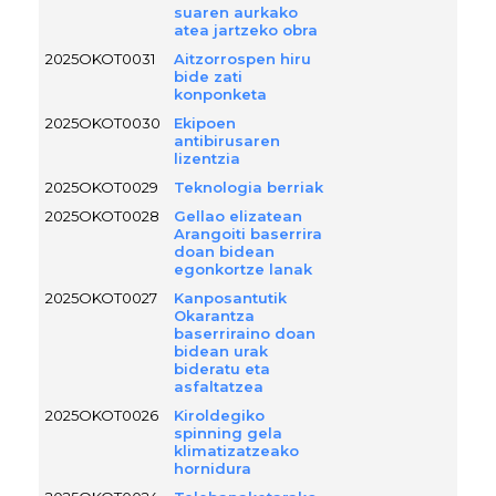
suaren aurkako
atea jartzeko obra
2025OKOT0031
Aitzorrospen hiru
bide zati
konponketa
2025OKOT0030
Ekipoen
antibirusaren
lizentzia
2025OKOT0029
Teknologia berriak
2025OKOT0028
Gellao elizatean
Arangoiti baserrira
doan bidean
egonkortze lanak
2025OKOT0027
Kanposantutik
Okarantza
baserriraino doan
bidean urak
bideratu eta
asfaltatzea
2025OKOT0026
Kiroldegiko
spinning gela
klimatizatzeako
hornidura