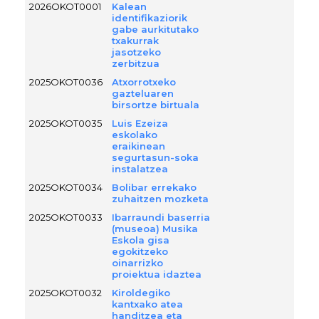
2026OKOT0001
Kalean
identifikaziorik
gabe aurkitutako
txakurrak
jasotzeko
zerbitzua
2025OKOT0036
Atxorrotxeko
gazteluaren
birsortze birtuala
2025OKOT0035
Luis Ezeiza
eskolako
eraikinean
segurtasun-soka
instalatzea
2025OKOT0034
Bolibar errekako
zuhaitzen mozketa
2025OKOT0033
Ibarraundi baserria
(museoa) Musika
Eskola gisa
egokitzeko
oinarrizko
proiektua idaztea
2025OKOT0032
Kiroldegiko
kantxako atea
handitzea eta