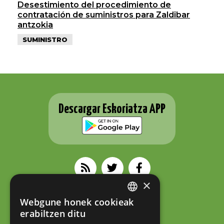
Desestimiento del procedimiento de
contratación de suministros para Zaldibar
antzokia
SUMINISTRO
Descargar Eskoriatza APP
×
ESKORIATZAKO UDALA
Webgune honek cookieak
Fernando Eskoriatza plaza 1
BASQUE
erabiltzen ditu
20540 Eskoriatza (Gipuzkoa)
Tel.: 943 71 44 07
SPANISH