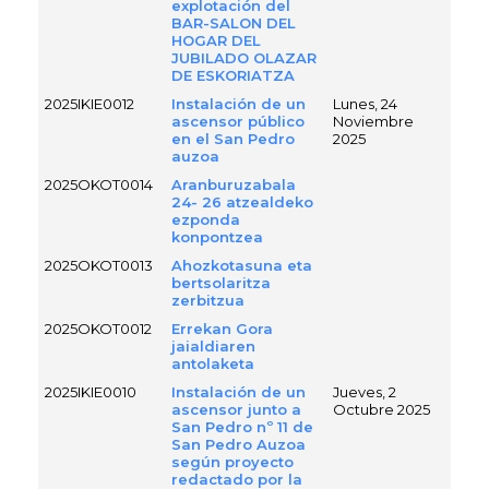
explotación del
BAR-SALON DEL
HOGAR DEL
JUBILADO OLAZAR
DE ESKORIATZA
2025IKIE0012
Instalación de un
Lunes, 24
ascensor público
Noviembre
en el San Pedro
2025
auzoa
2025OKOT0014
Aranburuzabala
24- 26 atzealdeko
ezponda
konpontzea
2025OKOT0013
Ahozkotasuna eta
bertsolaritza
zerbitzua
2025OKOT0012
Errekan Gora
jaialdiaren
antolaketa
2025IKIE0010
Instalación de un
Jueves, 2
ascensor junto a
Octubre 2025
San Pedro nº 11 de
San Pedro Auzoa
según proyecto
redactado por la