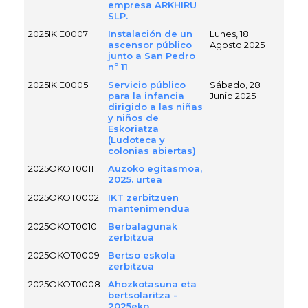
empresa ARKHIRU
SLP.
2025IKIE0007
Instalación de un
Lunes, 18
ascensor público
Agosto 2025
junto a San Pedro
nº 11
2025IKIE0005
Servicio público
Sábado, 28
para la infancia
Junio 2025
dirigido a las niñas
y niños de
Eskoriatza
(Ludoteca y
colonias abiertas)
2025OKOT0011
Auzoko egitasmoa,
2025. urtea
2025OKOT0002
IKT zerbitzuen
mantenimendua
2025OKOT0010
Berbalagunak
zerbitzua
2025OKOT0009
Bertso eskola
zerbitzua
2025OKOT0008
Ahozkotasuna eta
bertsolaritza -
2025eko