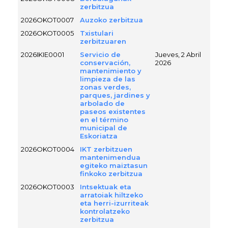
zerbitzua
2026OKOT0007
Auzoko zerbitzua
2026OKOT0005
Txistulari
zerbitzuaren
2026IKIE0001
Servicio de
Jueves, 2 Abril
conservación,
2026
mantenimiento y
limpieza de las
zonas verdes,
parques, jardines y
arbolado de
paseos existentes
en el término
municipal de
Eskoriatza
2026OKOT0004
IKT zerbitzuen
mantenimendua
egiteko maiztasun
finkoko zerbitzua
2026OKOT0003
Intsektuak eta
arratoiak hiltzeko
eta herri-izurriteak
kontrolatzeko
zerbitzua