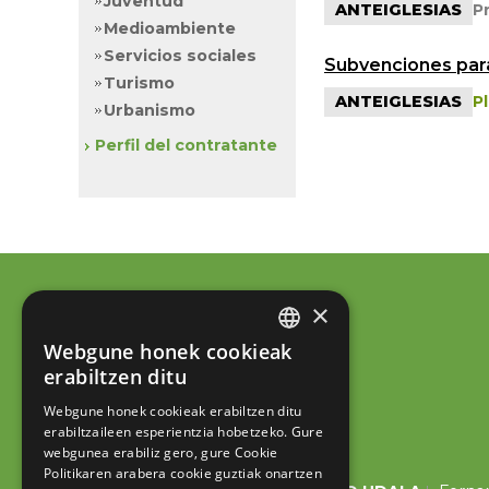
Juventud
ANTEIGLESIAS
P
Medioambiente
Servicios sociales
Subvenciones para
Turismo
ANTEIGLESIAS
P
Urbanismo
Perfil del contratante
×
Webgune honek cookieak
BASQUE
erabiltzen ditu
SPANISH
Webgune honek cookieak erabiltzen ditu
erabiltzaileen esperientzia hobetzeko. Gure
webgunea erabiliz gero, gure Cookie
Politikaren arabera cookie guztiak onartzen