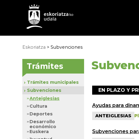
Eskoriatza
>
Subvenciones
Subven
Trámites
Trámites municipales
EN PLAZO Y PR
Subvenciones
Anteiglesias
Ayudas para dinami
Cultura
Deportes
ANTEIGLESIAS
P
Desarrollo
económico
Subvenciones para
Euskera