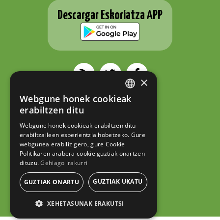
Descargar Eskoriatza APP
×
Webgune honek cookieak
ESKORIATZAKO UDALA
BASQUE
erabiltzen ditu
Fernando Eskoriatza plaza 1
20540 Eskoriatza (Gipuzkoa)
SPANISH
Tel.: 943 71 44 07
Webgune honek cookieak erabiltzen ditu
hazi@eskoriatza.eus
erabiltzaileen esperientzia hobetzeko. Gure
webgunea erabiliz gero, gure Cookie
Contacto
Politikaren arabera cookie guztiak onartzen
dituzu.
Gehiago irakurri
Aviso legal
Política de privacidad
GUZTIAK UKATU
GUZTIAK ONARTU
Política de cookies
XEHETASUNAK ERAKUTSI