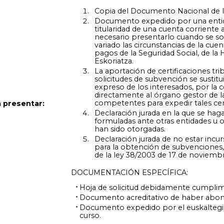
Copia del Documento Nacional de Iden
Documento expedido por una entida
titularidad de una cuenta corrient
necesario presentarlo cuando se so
variado las circunstancias de la cuen
pagos de la Seguridad Social, de la
Eskoriatza.
La aportación de certificaciones tri
solicitudes de subvención se sustit
expreso de los interesados, por la 
directamente al órgano gestor de l
competentes para expedir tales cert
 presentar:
Declaración jurada en la que se hag
formuladas ante otras entidades u 
han sido otorgadas.
Declaración jurada de no estar incu
para la obtención de subvenciones, s
de la ley 38/2003 de 17 de noviemb
DOCUMENTACIÓN ESPECÍFICA:
Hoja de solicitud debidamente cumpli
Documento acreditativo de haber abona
Documento expedido por el euskaltegi o e
curso.