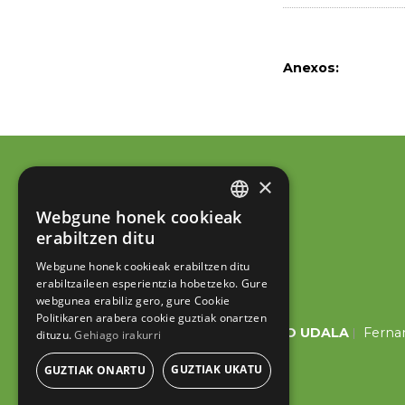
Anexos:
×
Webgune honek cookieak
BASQUE
erabiltzen ditu
SPANISH
Webgune honek cookieak erabiltzen ditu
erabiltzaileen esperientzia hobetzeko. Gure
webgunea erabiliz gero, gure Cookie
Politikaren arabera cookie guztiak onartzen
ESKORIATZAKO UDALA
Fernan
dituzu.
Gehiago irakurri
GUZTIAK UKATU
GUZTIAK ONARTU