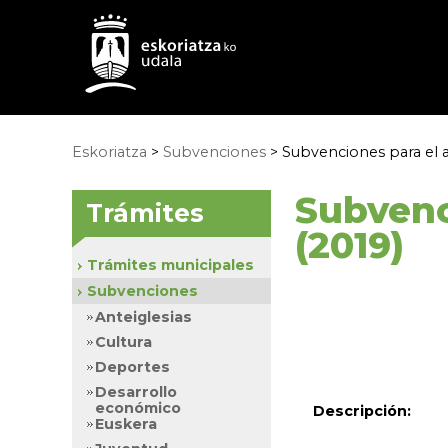
Eskoriatza
>
Subvenciones
>
Subvenciones para el a
Subvenc
Trámites
(2019)
Trámites municipales
Subvenciones
Anteiglesias
Cultura
Deportes
Desarrollo
económico
Descripción:
Euskera