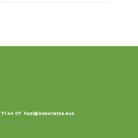
3 71 44 07
hazi@eskoriatza.eus