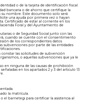
tidad o de la tarjeta de identificación fiscal.
d bancaria o de ahorro que certifique la
e a su nombre. Este documento solo será
licite una ayuda por primera vez o hayan
ta. Certificado de estar al corriente en los
 Hacienda Foral y del Ayuntamiento de
butarias o de Seguridad Social junto con las
uirá, cuando se cuente con el consentimiento
cesión de los correspondientes datos
as subvenciones por parte de las entidades
ificaciones.
a constar las solicitudes de subvención
organismos, o aquellas subvenciones que ya le
rso en ninguna de las causas de prohibición
eñaladas en los apartados 2 y 3 del articulo 13
re.
mentada.
do la matrícula.
l barnetegi para certificar la asistencia al