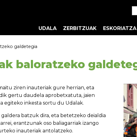
UDALA
ZERBITZUAK
ESKORIATZA
atzeko galdetegia
iak baloratzeko galdete
aitu ziren inauteriak gure herrian, eta
dik gertu daudela aprobetxatuta, jaien
a egiteko inkesta sortu du Udalak.
galdera batzuk dira, eta betetzeko deialdia
arrei, erantzunak oso baliagarriak izango
urteko inauteriak antolatzeko.