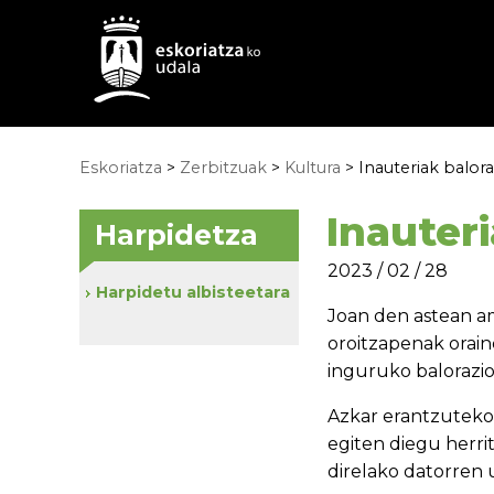
Eskoriatza
>
Zerbitzuak
>
Kultura
> Inauteriak balor
Inauter
Harpidetza
2023 / 02 / 28
Harpidetu albisteetara
Joan den astean am
oroitzapenak orain
inguruko balorazio
Azkar erantzuteko 
egiten diegu herrit
direlako datorren 