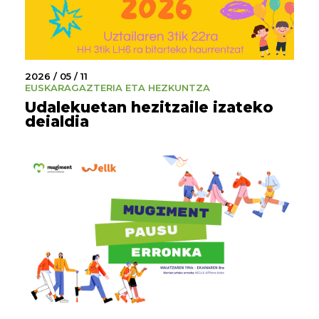
2026 / 05 / 11
EUSKARA
GAZTERIA ETA HEZKUNTZA
Udalekuetan hezitzaile izateko
deialdia