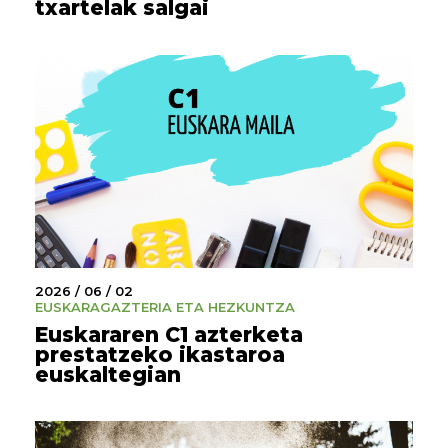
txartelak salgai
2026 / 06 / 02
EUSKARA
GAZTERIA ETA HEZKUNTZA
Euskararen C1 azterketa
prestatzeko ikastaroa
euskaltegian