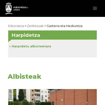
Eskoriatza
>
Zerbitzuak
>
Gazteria eta Hezkuntza
Harpidetza
Harpidetu albisteetara
Albisteak