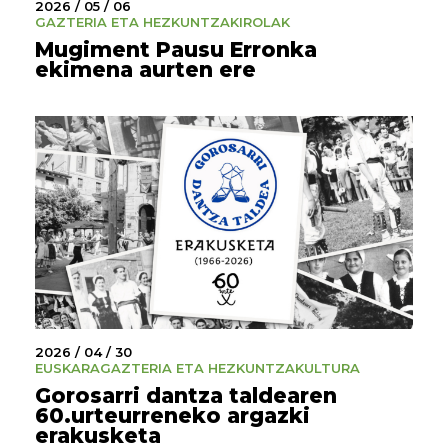
2026 / 05 / 06
GAZTERIA ETA HEZKUNTZA
KIROLAK
Mugiment Pausu Erronka
ekimena aurten ere
2026 / 04 / 30
EUSKARA
GAZTERIA ETA HEZKUNTZA
KULTURA
Gorosarri dantza taldearen
60.urteurreneko argazki
erakusketa