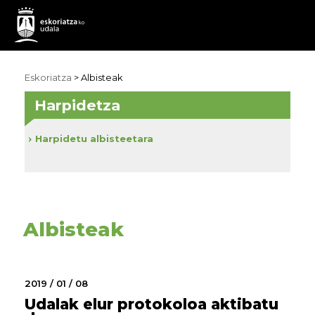
Eskoriatza
>
Albisteak
Harpidetza
Harpidetu albisteetara
Albisteak
2019 / 01 / 08
Udalak elur protokoloa aktibatu