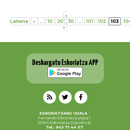
«
Lehena
«
...
10
20
30
...
101
102
103
10
»
Deskargatu Eskoriatza APP
ESKORIATZAKO UDALA
Fernando Eskoriatza plaza 1
20540 Eskoriatza (Gipuzkoa)
Tel.: 943 71 44 07