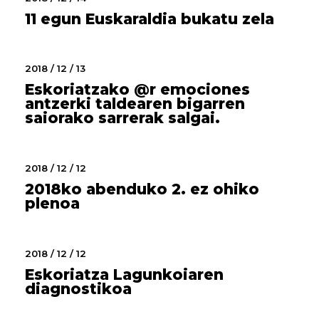
11 egun Euskaraldia bukatu zela
2018 / 12 / 13
Eskoriatzako @r emociones
antzerki taldearen bigarren
saiorako sarrerak salgai.
2018 / 12 / 12
2018ko abenduko 2. ez ohiko
plenoa
2018 / 12 / 12
Eskoriatza Lagunkoiaren
diagnostikoa