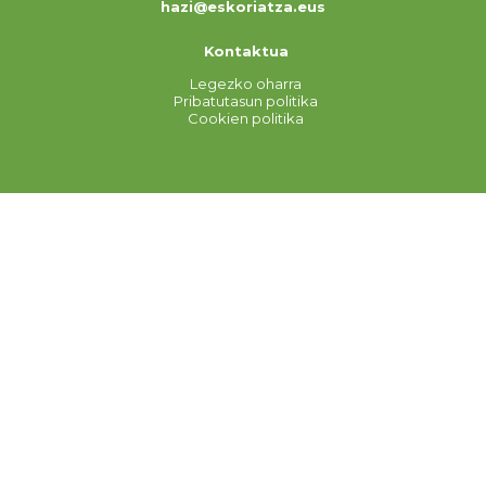
hazi@eskoriatza.eus
Kontaktua
Legezko oharra
Pribatutasun politika
Cookien politika