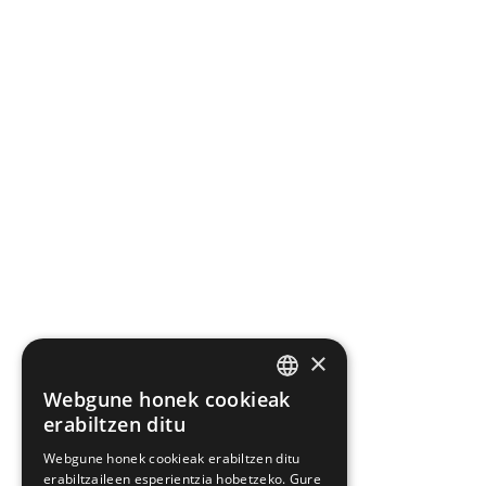
×
Webgune honek cookieak
BASQUE
erabiltzen ditu
SPANISH
Webgune honek cookieak erabiltzen ditu
erabiltzaileen esperientzia hobetzeko. Gure