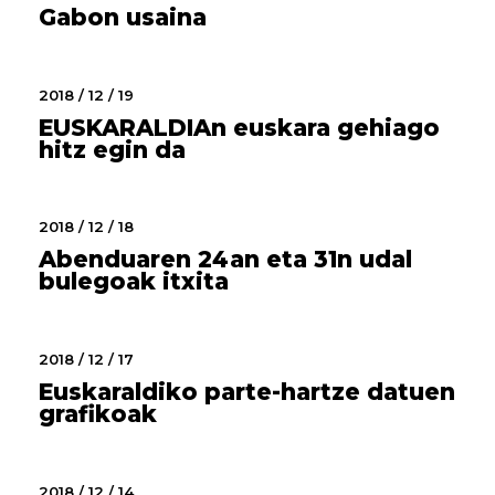
Gabon usaina
2018 / 12 / 19
EUSKARALDIAn euskara gehiago
hitz egin da
2018 / 12 / 18
Abenduaren 24an eta 31n udal
bulegoak itxita
2018 / 12 / 17
Euskaraldiko parte-hartze datuen
grafikoak
2018 / 12 / 14