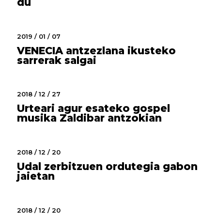
du
2019 / 01 / 07
VENECIA antzezlana ikusteko
sarrerak salgai
2018 / 12 / 27
Urteari agur esateko gospel
musika Zaldibar antzokian
2018 / 12 / 20
Udal zerbitzuen ordutegia gabon
jaietan
2018 / 12 / 20