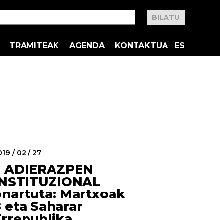
TRAMITEAK
AGENDA
KONTAKTUA
ES
19 / 02 / 27
2 ADIERAZPEN
INSTITUZIONAL
onartuta: Martxoak
 eta Saharar
Errepublika