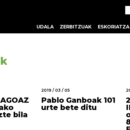
UDALA
ZERBITZUAK
ESKORIATZA
ak
2019 / 03 / 05
20
BAGOAZ
Pablo Ganboak 101
ako
urte bete ditu
te bila
8