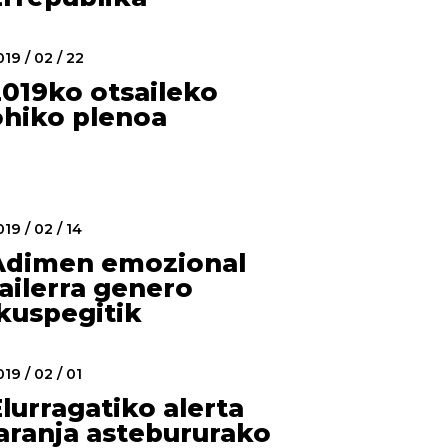
19 / 02 / 22
2019ko otsaileko
ohiko plenoa
19 / 02 / 14
Adimen emozional
ailerra genero
ikuspegitik
19 / 02 / 01
lurragatiko alerta
laranja astebururako