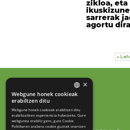
zikloa, et
ikuskizune
sarrerak j
agortu dira
« Le
×
Webgune honek cookieak
BASQUE
erabiltzen ditu
SPANISH
Webgune honek cookieak erabiltzen ditu
erabiltzaileen esperientzia hobetzeko. Gure
webgunea erabiliz gero, gure Cookie
Politikaren arabera cookie guztiak onartzen