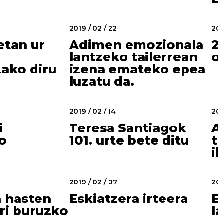
2019 / 02 / 22
20
etan ur
Adimen emozionala
lantzeko tailerrean
ako diru
izena emateko epea
luzatu da.
2019 / 02 / 14
20
i
Teresa Santiagok
o
101. urte bete ditu
t
2019 / 02 / 07
20
 hasten
Eskiatzera irteera
E
ari buruzko