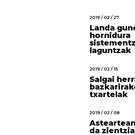
2019 / 02 / 27
Landa gun
hornidura
sistementz
laguntzak
2019 / 02 / 15
Salgai herr
bazkarirak
txartelak
2019 / 02 / 08
Asteartean
da zientzi