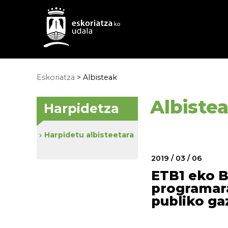
Eskoriatza
>
Albisteak
Albiste
Harpidetza
Harpidetu albisteetara
2019 / 03 / 06
ETB1 eko 
programar
publiko gaz