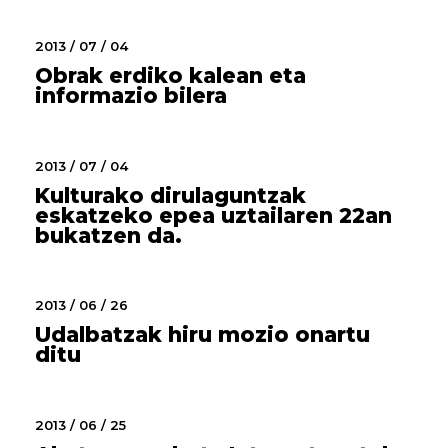
2013 / 07 / 04
Obrak erdiko kalean eta
informazio bilera
2013 / 07 / 04
Kulturako dirulaguntzak
eskatzeko epea uztailaren 22an
bukatzen da.
2013 / 06 / 26
Udalbatzak hiru mozio onartu
ditu
2013 / 06 / 25