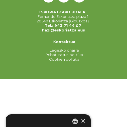
ESKORIATZAKO UDALA
Fernando Eskoriatza plaza 1
20540 Eskoriatza (Gipuzkoa)
Tel.: 943 71 44 07
hazi@eskoriatza.eus
Kontaktua
Legezko oharra
Pribatutasun politika
Cookien politika
×