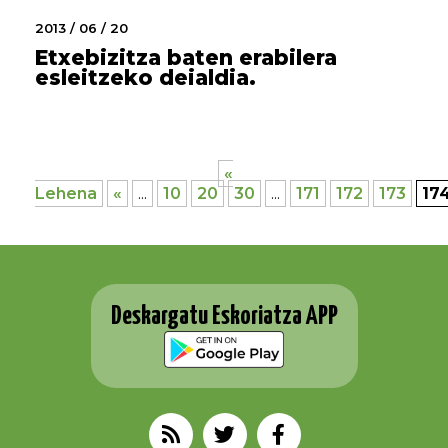
2013 / 06 / 20
Etxebizitza baten erabilera
esleitzeko deialdia.
«
Lehena
«
...
10
20
30
...
171
172
173
17
Deskargatu Eskoriatza APP