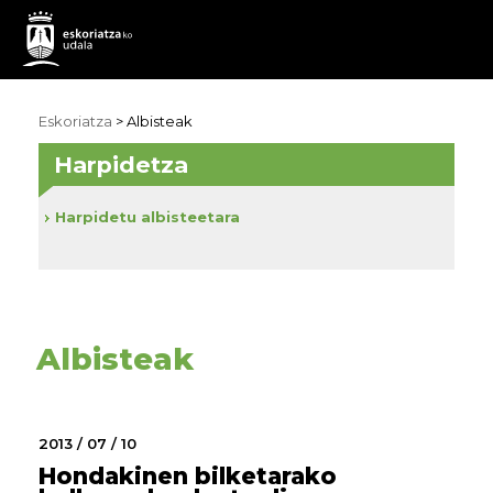
Eskoriatza
>
Albisteak
Harpidetza
Harpidetu albisteetara
Albisteak
2013 / 07 / 10
Hondakinen bilketarako