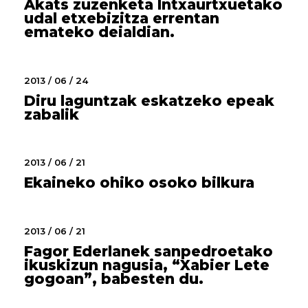
Akats zuzenketa Intxaurtxuetako
udal etxebizitza errentan
emateko deialdian.
2013 / 06 / 24
Diru laguntzak eskatzeko epeak
zabalik
2013 / 06 / 21
Ekaineko ohiko osoko bilkura
2013 / 06 / 21
Fagor Ederlanek sanpedroetako
ikuskizun nagusia, “Xabier Lete
gogoan”, babesten du.