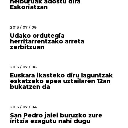
helburuak adostu dira
Eskoriatzan
2013 / 07 / 08
Udako ordutegia
herritarrentzako arreta
zerbitzuan
2013 / 07 / 08
Euskara ikasteko diru laguntzak
eskatzeko epea uztailaren 12an
bukatzen da
2013 / 07 / 04
San Pedro jaiei buruzko zure
iritzia ezagutu nahi dugu