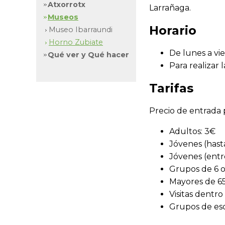
Atxorrotx
Larrañaga.
Museos
Horario
Museo Ibarraundi
Horno Zubiate
De lunes a vie
Qué ver y Qué hacer
Para realizar 
Tarifas
Precio de entrada 
Adultos: 3€
Jóvenes (hasta
Jóvenes (entre
Grupos de 6 o
Mayores de 65
Visitas dentr
Grupos de esco