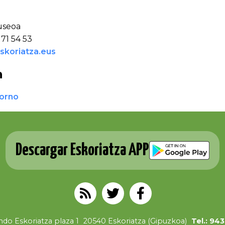
useoa
 71 54 53
skoriatza.eus
n
horno
Descargar Eskoriatza APP
do Eskoriatza plaza 1
20540 Eskoriatza (Gipuzkoa)
Tel.: 94