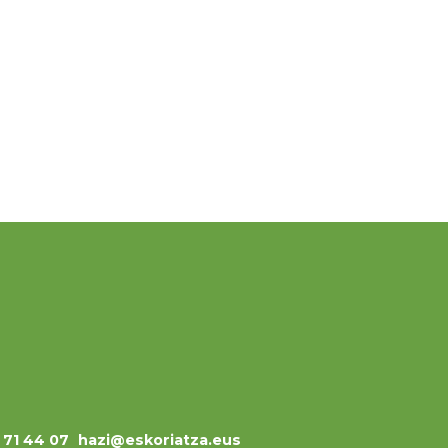
3 71 44 07
hazi@eskoriatza.eus