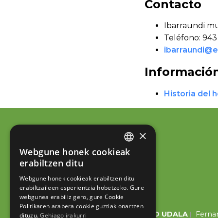
Contacto
Ibarraundi m
Teléfono: 943
ibarraundi@e
Informació
Historia del 
×
Webgune honek cookieak
BASQUE
erabiltzen ditu
SPANISH
Webgune honek cookieak erabiltzen ditu
erabiltzaileen esperientzia hobetzeko. Gure
webgunea erabiliz gero, gure Cookie
Politikaren arabera cookie guztiak onartzen
ESKORIATZAKO UDALA
Fernan
dituzu.
Gehiago irakurri