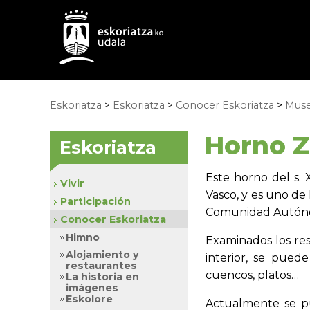
Eskoriatza
>
Eskoriatza
>
Conocer Eskoriatza
>
Mus
Horno Z
Eskoriatza
Este horno del s. 
Vivir
Vasco, y es uno de
Participación
Comunidad Autónom
Conocer Eskoriatza
Himno
Examinados los res
Alojamiento y
interior, se pue
restaurantes
cuencos, platos…
La historia en
imágenes
Eskolore
Actualmente se pu