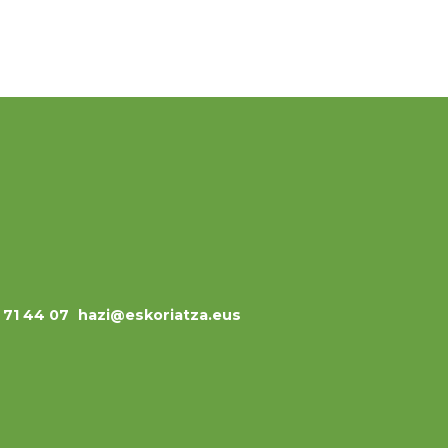
3 71 44 07
hazi@eskoriatza.eus