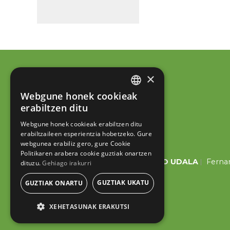
×
Webgune honek cookieak
BASQUE
erabiltzen ditu
SPANISH
Webgune honek cookieak erabiltzen ditu
erabiltzaileen esperientzia hobetzeko. Gure
webgunea erabiliz gero, gure Cookie
Politikaren arabera cookie guztiak onartzen
ESKORIATZAKO UDALA
Fernan
dituzu.
Gehiago irakurri
GUZTIAK UKATU
GUZTIAK ONARTU
XEHETASUNAK ERAKUTSI