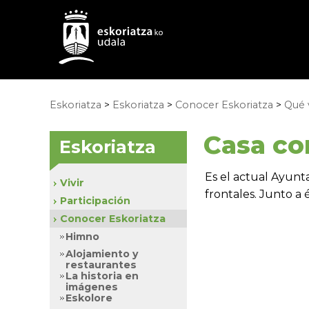
Eskoriatza
>
Eskoriatza
>
Conocer Eskoriatza
>
Qué 
Casa con
Eskoriatza
Es el actual Ayunta
Vivir
frontales. Junto a é
Participación
Conocer Eskoriatza
Himno
Alojamiento y
restaurantes
La historia en
imágenes
Eskolore