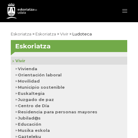
Eskoriatza
>
Eskoriatza
>
Vivir
> Ludoteca
Eskoriatza
Vivir
Vivienda
Orientación laboral
Movilidad
Municipio sostenible
Euskaltegia
Juzgado de paz
Centro de Día
Residencia para personas mayores
Jubilad@s
Educación
Musika eskola
Gazteleku