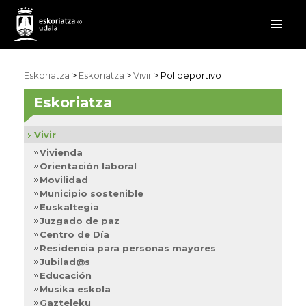
Eskoriatza
>
Eskoriatza
>
Vivir
> Polideportivo
Eskoriatza
Vivir
Vivienda
Orientación laboral
Movilidad
Municipio sostenible
Euskaltegia
Juzgado de paz
Centro de Día
Residencia para personas mayores
Jubilad@s
Educación
Musika eskola
Gazteleku