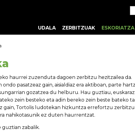
UDALA
ZERBITZUAK
ESKORIATZA
a
ka
rteko haurrei zuzenduta dagoen zerbitzu hezitzailea da.
ndo pasatzeaz gain, aisialdiaz era aktiboan, parte hartz
asungarrian gozatzea du helburu. Hau guztiau, euskaraz
bateko zein besteko eta adin bereko zein beste bateko ta
z gain, Tortolis ludotekan hizkuntza errefortzu zerbitzu
ra nahikotasunik ez duten haurrentzat.
 guztian zabalik.