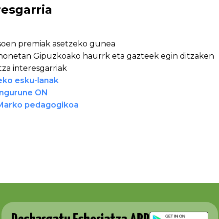
resgarria
oen premiak asetzeko gunea
onetan Gipuzkoako haurrk eta gazteek egin ditzaken
ntza interesgarriak
teko esku-lanak
Ingurune ON
 Marko pedagogikoa