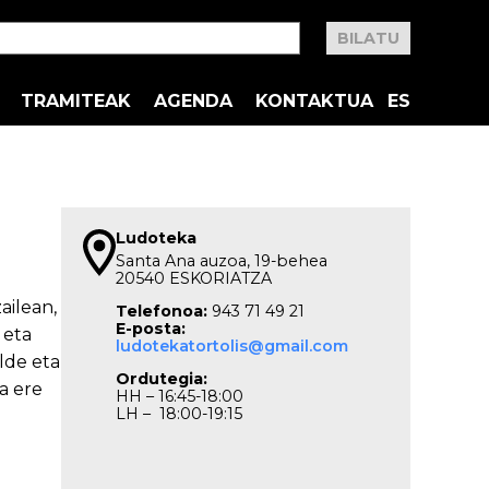
TRAMITEAK
AGENDA
KONTAKTUA
ES
Ludoteka
Santa Ana auzoa, 19-behea
20540 ESKORIATZA
ailean,
Telefonoa:
943 71 49 21
E-posta:
 eta
ludotekatortolis@gmail.com
lde eta
Ordutegia:
a ere
HH – 16:45-18:00
LH – 18:00-19:15