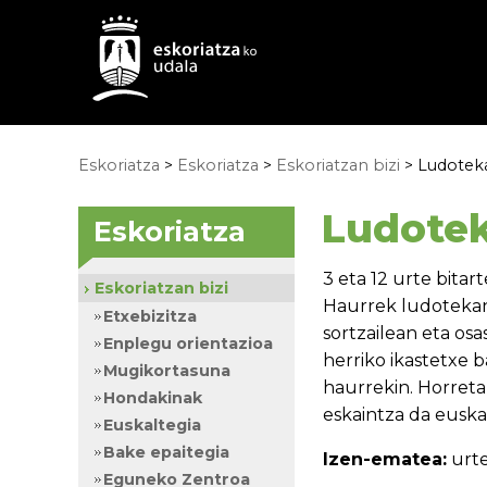
Eskoriatza
>
Eskoriatza
>
Eskoriatzan bizi
> Ludotek
Ludote
Eskoriatza
3 eta 12 urte bita
Eskoriatzan bizi
Haurrek ludotekan o
Etxebizitza
sortzailean eta os
Enplegu orientazioa
herriko ikastetxe 
Mugikortasuna
haurrekin. Horreta
Hondakinak
eskaintza da euska
Euskaltegia
Bake epaitegia
Izen-ematea:
urte
Eguneko Zentroa