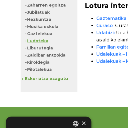
Lotura inte
Zaharren egoitza
Jubilatuak
Gaztematika
Hezkuntza
Guraso
Guras
Musika eskola
Udabizi
:
Uda h
Gaztelekua
aisialdiko eki
Ludoteka
Familian egi
Liburutegia
Udalekuak – 
Zaldibar antzokia
Udalekuak –
Kiroldegia
Pilotalekua
Eskoriatza ezagutu
×