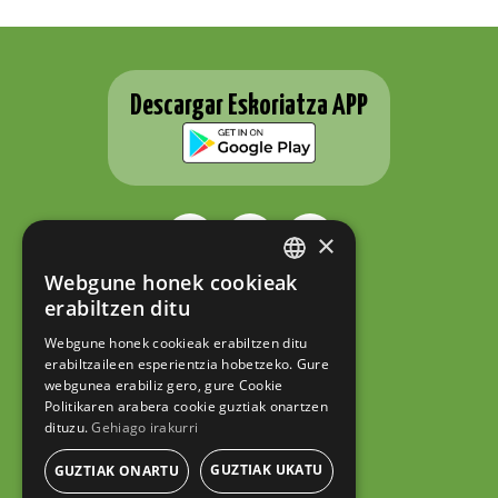
Descargar Eskoriatza APP
×
Webgune honek cookieak
BASQUE
ESKORIATZAKO UDALA
erabiltzen ditu
Fernando Eskoriatza plaza 1
SPANISH
20540 Eskoriatza (Gipuzkoa)
Webgune honek cookieak erabiltzen ditu
Tel.: 943 71 44 07
erabiltzaileen esperientzia hobetzeko. Gure
hazi@eskoriatza.eus
webgunea erabiliz gero, gure Cookie
Politikaren arabera cookie guztiak onartzen
Contacto
dituzu.
Gehiago irakurri
Aviso legal
Política de privacidad
GUZTIAK UKATU
GUZTIAK ONARTU
Política de cookies