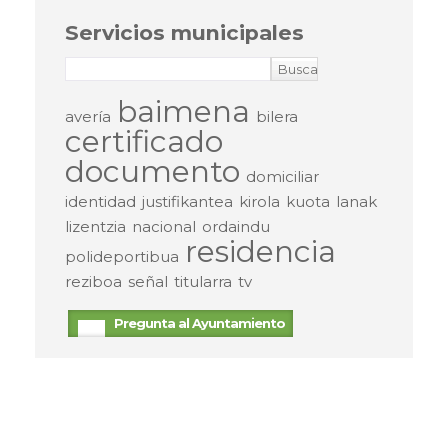
Servicios municipales
baimena
avería
bilera
certificado
documento
domiciliar
identidad
justifikantea
kirola
kuota
lanak
lizentzia
nacional
ordaindu
residencia
polideportibua
reziboa
señal
titularra
tv
Pregunta al Ayuntamiento