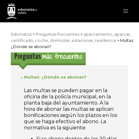
Eskoriatza
>
Preguntas frecuentes
>
aparcamiento
,
aparcar
,
certificado
,
coche
,
domiciliar
,
estacionar
,
residencia
>
Multas:
¿Dónde se abonan?
más frecuentes
Preguntas
Multas: ¿Dónde se abonan?
Las multas se pueden pagar en la
oficina de la policía municipal, en la
planta baja del ayuntamiento. A la
hora de abonar las multas se aplican
bonificaciones según los plazos en los
que se haga efectivo el abono. La
normativa es la siguiente:
Si se abona dentro de los 20 días