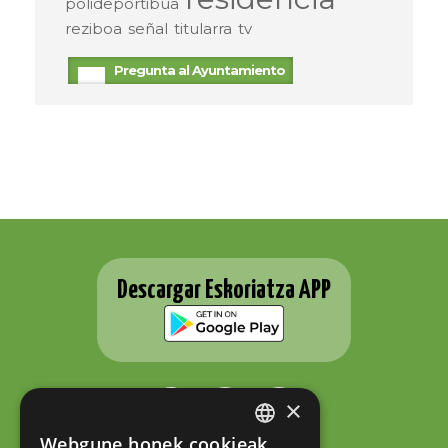
polideportibua
reziboa
señal
titularra
tv
Pregunta al Ayuntamiento
Descargar Eskoriatza APP
×
Webgune honek cookieak