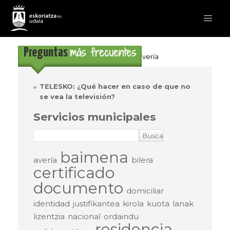
más frecuentes
Preguntas
Eskoriatza
>
Preguntas frecuentes
>
avería
TELESKO: ¿Qué hacer en caso de que no
se vea la televisión?
Servicios municipales
baimena
avería
bilera
certificado
documento
domiciliar
identidad
justifikantea
kirola
kuota
lanak
lizentzia
nacional
ordaindu
residencia