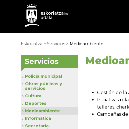
Eskoriatza
>
Servicios
> Medioambiente
Medioa
Servicios
Policía municipal
Obras públicas y
servicios
Gestión de la
Cultura
Iniciativas re
Deportes
talleres, charl
Medioambiente
Campañas de 
Informática
Secretaría-