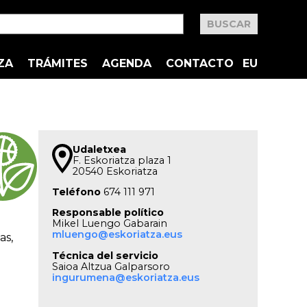
ZA
TRÁMITES
AGENDA
CONTACTO
EU
Udaletxea
F. Eskoriatza plaza 1
20540 Eskoriatza
Teléfono
674 111 971
Responsable político
Mikel Luengo Gabarain
mluengo@eskoriatza.eus
as,
Técnica del servicio
Saioa Altzua Galparsoro
ingurumena@eskoriatza.eus