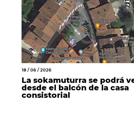
27 / 07 / 2026
18 / 06 / 2026
12 / 06 / 2026
Horario especial de agosto
La sokamuturra se podrá v
El servicio de atención
en servicios municipales
desde el balcón de la casa
ciudadana recupera su
consistorial
horario habitual