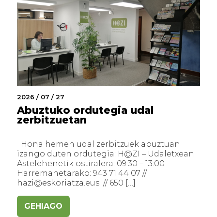
2026 / 07 / 27
Abuztuko ordutegia udal
zerbitzuetan
Hona hemen udal zerbitzuek abuztuan
izango duten ordutegia: H@ZI – Udaletxean
Astelehenetik ostiralera: 09:30 – 13:00
Harremanetarako: 943 71 44 07 //
hazi@eskoriatza.eus // 650 […]
GEHIAGO