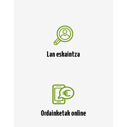
Lan eskaintza
Ordainketak online