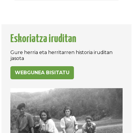
Eskoriatza iruditan
Gure herria eta herritarren historia iruditan
jasota
WEBGUNEA BISITATU