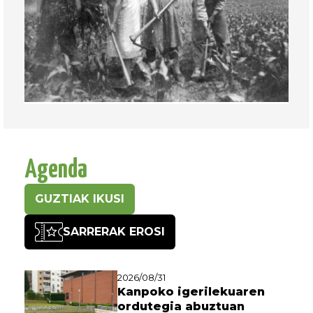
Agenda
GUZTIAK IKUSI
SARRERAK EROSI
2026/08/31
Kanpoko igerilekuaren
ordutegia abuztuan