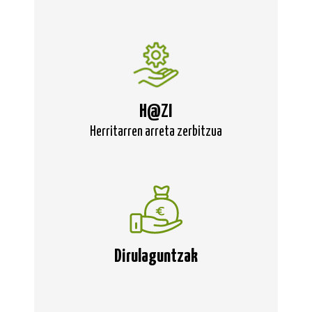
H@ZI
Herritarren arreta zerbitzua
Dirulaguntzak