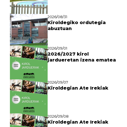
2026/08/31
Kiroldegiko ordutegia
abuztuan
2026/09/01
2026/2027 kirol
jardueretan izena ematea
2026/09/07
Kiroldegian Ate Irekiak
2026/09/08
Kiroldegian Ate Irekiak