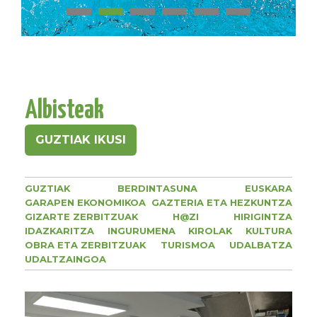
Albisteak
GUZTIAK IKUSI
GUZTIAK
BERDINTASUNA
EUSKARA
GARAPEN EKONOMIKOA
GAZTERIA ETA HEZKUNTZA
GIZARTE ZERBITZUAK
H@ZI
HIRIGINTZA
IDAZKARITZA
INGURUMENA
KIROLAK
KULTURA
OBRA ETA ZERBITZUAK
TURISMOA
UDALBATZA
UDALTZAINGOA