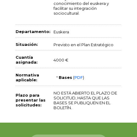
conocimiento del euskera y
facilitar su integración
sociocultural.
Departamento:
Euskera
Situación:
Previsto en el Plan Estratégico
Cuantía
4000 €
asignada:
Normativa
Bases
(
PDF
)
aplicable:
NO ESTÁ ABIERTO EL PLAZO DE
Plazo para
SOLICITUD, HASTA QUE LAS
presentar las
BASES SE PUBLIQUEN EN EL
solicitudes:
BOLETÍN.