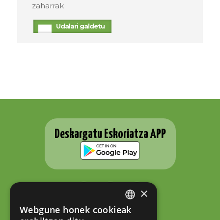
zaharrak
Udalari galdetu
Deskargatu Eskoriatza APP
×
Webgune honek cookieak
BASQUE
ESKORIATZAKO UDALA