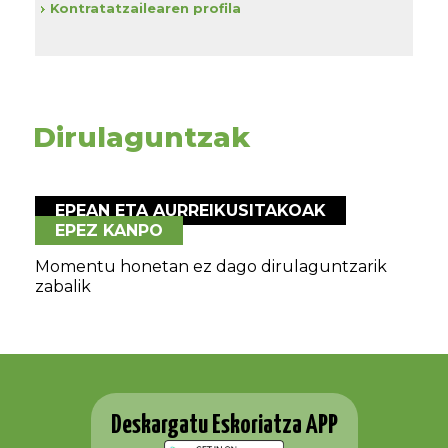
Kontratatzailearen profila
Dirulaguntzak
EPEAN ETA AURREIKUSITAKOAK
EPEZ KANPO
Momentu honetan ez dago dirulaguntzarik
zabalik
Deskargatu Eskoriatza APP