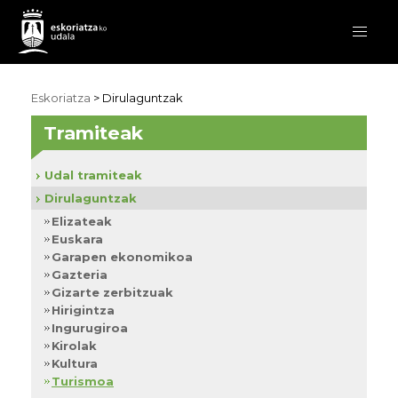
Eskoriatza
>
Dirulaguntzak
Tramiteak
Udal tramiteak
Dirulaguntzak
Elizateak
Euskara
Garapen ekonomikoa
Gazteria
Gizarte zerbitzuak
Hirigintza
Ingurugiroa
Kirolak
Kultura
Turismoa