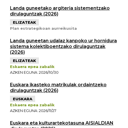
Landa guneetako argiteria sistementzako
dirulaguntzak (2026)
ELIZATEAK
Plan estrategikoan aurreikusita
Landa guneetan udalaz kanpoko ur hornidura
sistema kolektiboentzako dirulaguntzak
(2026)
ELIZATEAK
Eskaera epea zabalik
AZKEN EGUNA: 2026/10/30
Euskara ikasteko matrikulak ordaintzeko
dirulaguntzak (2026)
EUSKARA
Eskaera epea zabalik
AZKEN EGUNA: 2026/11/27
Euskara eta kulturartekotasuna AISIALDIAN