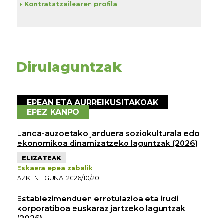
Kontratatzailearen profila
Dirulaguntzak
EPEAN ETA AURREIKUSITAKOAK
EPEZ KANPO
Landa-auzoetako jarduera soziokulturala edo
ekonomikoa dinamizatzeko laguntzak (2026)
ELIZATEAK
Eskaera epea zabalik
AZKEN EGUNA: 2026/10/20
Establezimenduen errotulazioa eta irudi
korporatiboa euskaraz jartzeko laguntzak