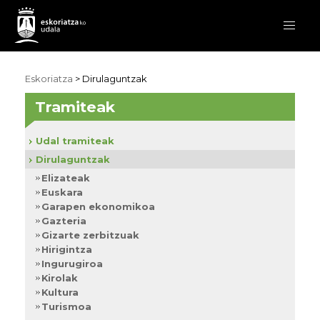
Eskoriatza
>
Dirulaguntzak
Tramiteak
Udal tramiteak
Dirulaguntzak
Elizateak
Euskara
Garapen ekonomikoa
Gazteria
Gizarte zerbitzuak
Hirigintza
Ingurugiroa
Kirolak
Kultura
Turismoa