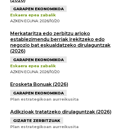
(2026)
GARAPEN EKONOMIKOA
Eskaera epea zabalik
AZKEN EGUNA: 2026/10/20
Merkataritza edo zerbitzu arloko
establezimendu berriak irekitzeko edo
negozio bat eskualdatzeko dirulaguntzak
(2026)
GARAPEN EKONOMIKOA
Eskaera epea zabalik
AZKEN EGUNA: 2026/10/20
Erosketa Bonuak (2026)
GARAPEN EKONOMIKOA
Plan estrategikoan aurreikusita
Adikzioak tratatzeko dirulaguntzak (2026)
GIZARTE ZERBITZUAK
Plan estrategikoan aurreikusita