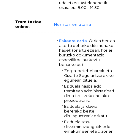
udaletxea: Astelehenetik
ostiralera 8:00 – 14:30
Tramitazioa
Herritarren ataria
online:
Eskaera orria
. Orrian bertan
aitortu beharko ditu honako
hauek (onartu ezean, horiei
buruzko dokumentazio
espezifikoa aurkeztu
beharko du)
Zerga-betebeharrak eta
Gizarte Segurantzarekiko
egunean dituela.
Ez duela hasita edo
tramitean administrazioari
dirua itzultzeko inolako
prozedurarik.
Ez duela jarduera
bererako beste
dirulaguntzarik eskatu.
Ez duela sexu-
diskriminazioagatik edo
emakumeen eta gizonen