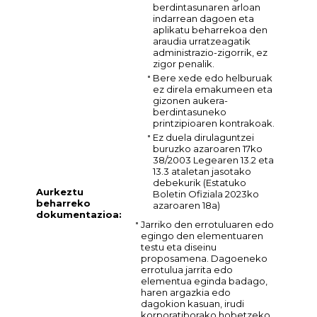
berdintasunaren arloan
indarrean dagoen eta
aplikatu beharrekoa den
araudia urratzeagatik
administrazio-zigorrik, ez
zigor penalik.
Bere xede edo helburuak
ez direla emakumeen eta
gizonen aukera-
berdintasuneko
printzipioaren kontrakoak.
Ez duela dirulaguntzei
buruzko azaroaren 17ko
38/2003 Legearen 13.2 eta
13.3 ataletan jasotako
debekurik (Estatuko
Aurkeztu
Boletin Ofiziala 2023ko
beharreko
azaroaren 18a)
dokumentazioa:
Jarriko den errotuluaren edo
egingo den elementuaren
testu eta diseinu
proposamena. Dagoeneko
errotulua jarrita edo
elementua eginda badago,
haren argazkia edo
dagokion kasuan, irudi
korporatiborako hobetzeko