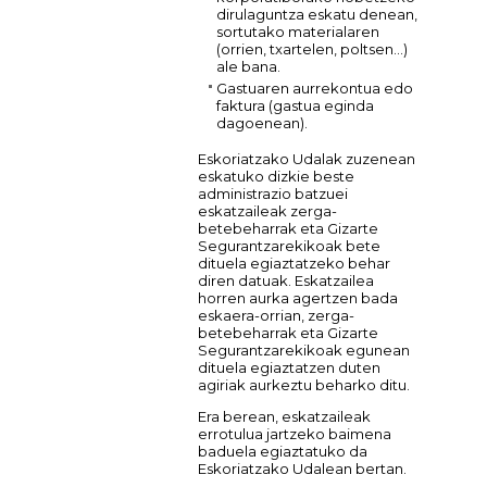
dirulaguntza eskatu denean,
sortutako materialaren
(orrien, txartelen, poltsen…)
ale bana.
Gastuaren aurrekontua edo
faktura (gastua eginda
dagoenean).
Eskoriatzako Udalak zuzenean
eskatuko dizkie beste
administrazio batzuei
eskatzaileak zerga-
betebeharrak eta Gizarte
Segurantzarekikoak bete
dituela egiaztatzeko behar
diren datuak. Eskatzailea
horren aurka agertzen bada
eskaera-orrian, zerga-
betebeharrak eta Gizarte
Segurantzarekikoak egunean
dituela egiaztatzen duten
agiriak aurkeztu beharko ditu.
Era berean, eskatzaileak
errotulua jartzeko baimena
baduela egiaztatuko da
Eskoriatzako Udalean bertan.