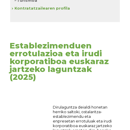
Turismoa
Kontratatzailearen profila
Establezimenduen
errotulazioa eta irudi
korporatiboa euskaraz
jartzeko laguntzak
(2025)
Dirulaguntza deialdi honetan
herriko saltoki, ostalaritza-
establezimendu eta
enpresetan errotuluak eta irudi
korporatiboa euskaraz jartzeko