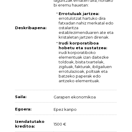
laguntzak ematen dira, honako
bi eremu hauetan:
Errotuluak jartzea:
errotulotzat hartuko dira
fatxadan nahiz merkatal edo
ostalaritza
Deskribapena:
establezimenduaren ate eta
kristaletan jartzen direnak.
Irudi korporatiboa
hobetu eta sustatzea:
irudi korporatiboko
elementuak izan daitezke
toldoak, bisita txartelak,
zigiluak, fakturak, ibilgailuen
errotulazioak, poltsak eta
batzeko paperak edo
antzeko elementuak.
Saila:
Garapen ekonomikoa
Egoera:
Epez kanpo
Izendatutako
1500 €
kreditoa: