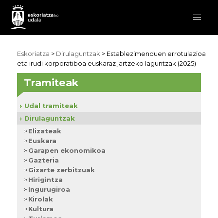
Eskoriatza
>
Dirulaguntzak
>
Establezimenduen errotulazioa
eta irudi korporatiboa euskaraz jartzeko laguntzak (2025)
Tramiteak
Udal tramiteak
Dirulaguntzak
Elizateak
Euskara
Garapen ekonomikoa
Gazteria
Gizarte zerbitzuak
Hirigintza
Ingurugiroa
Kirolak
Kultura