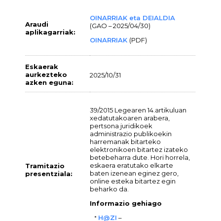
OINARRIAK eta DEIALDIA
Araudi
(GAO – 2025/04/30)
aplikagarriak:
OINARRIAK
(PDF)
Eskaerak
aurkezteko
2025/10/31
azken eguna:
39/2015 Legearen 14.artikuluan
xedatutakoaren arabera,
pertsona juridikoek
administrazio publikoekin
harremanak bitarteko
elektronikoen bitartez izateko
betebeharra dute. Hori horrela,
eskaera eratutako elkarte
Tramitazio
baten izenean eginez gero,
presentziala:
online esteka bitartez egin
beharko da.
Informazio gehiago
H@ZI
–