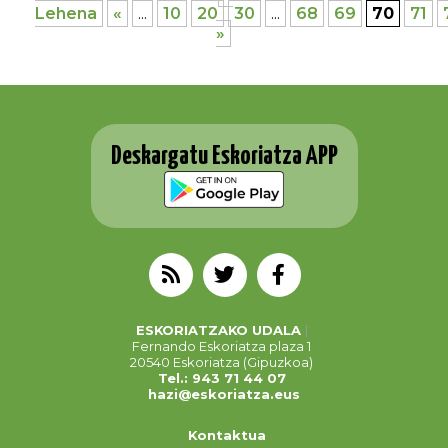
Lehena
«
...
10
20
30
...
68
69
70
71
»
Deskargatu Eskoriatza APP
ESKORIATZAKO UDALA
Fernando Eskoriatza plaza 1
20540 Eskoriatza (Gipuzkoa)
Tel.: 943 71 44 07
hazi@eskoriatza.eus
Kontaktua