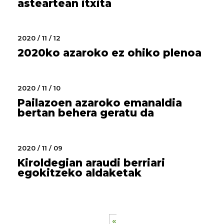
asteartean itxita
2020 / 11 / 12
2020ko azaroko ez ohiko plenoa
2020 / 11 / 10
Pailazoen azaroko emanaldia
bertan behera geratu da
2020 / 11 / 09
Kiroldegian araudi berriari
egokitzeko aldaketak
«