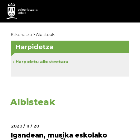
Eskoriatza
>
Albisteak
Harpidetza
Harpidetu albisteetara
Albisteak
2020 / 11 / 20
Igandean, musika eskolako