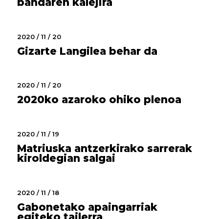
bandaren kalejira
2020 / 11 / 20
Gizarte Langilea behar da
2020 / 11 / 20
2020ko azaroko ohiko plenoa
2020 / 11 / 19
Matriuska antzerkirako sarrerak
kiroldegian salgai
2020 / 11 / 18
Gabonetako apaingarriak
egiteko tailerra