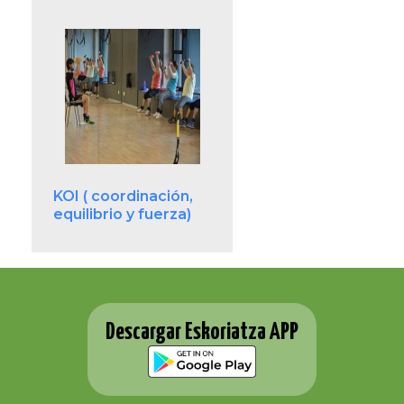
KOI ( coordinación,
equilibrio y fuerza)
Descargar Eskoriatza APP