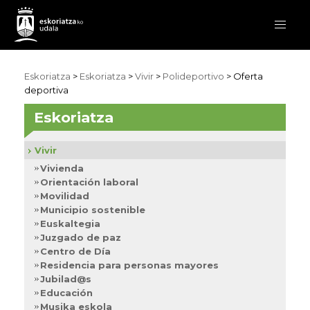
Eskoriatza
>
Eskoriatza
>
Vivir
>
Polideportivo
> Oferta
deportiva
Eskoriatza
Vivir
Vivienda
Orientación laboral
Movilidad
Municipio sostenible
Euskaltegia
Juzgado de paz
Centro de Día
Residencia para personas mayores
Jubilad@s
Educación
Musika eskola