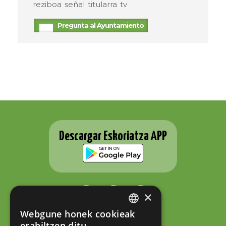
reziboa
señal
titularra
tv
Pregunta al Ayuntamiento
Descargar Eskoriatza APP
×
Webgune honek cookieak
BASQUE
erabiltzen ditu
ESKORIATZAKO UDALA