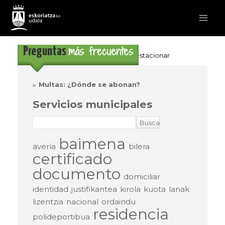
más frecuentes
Preguntas
Eskoriatza
>
Preguntas frecuentes
>
estacionar
Multas: ¿Dónde se abonan?
Servicios municipales
baimena
avería
bilera
certificado
documento
domiciliar
identidad
justifikantea
kirola
kuota
lanak
lizentzia
nacional
ordaindu
residencia
polideportibua