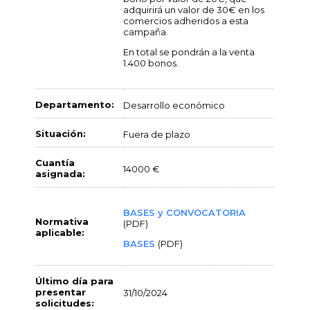
adquirirá un valor de 30€ en los
comercios adheridos a esta
campaña.
En total se pondrán a la venta
1.400 bonos.
Departamento:
Desarrollo económico
Situación:
Fuera de plazo
Cuantía
14000 €
asignada:
BASES y CONVOCATORIA
Normativa
(PDF)
aplicable:
BASES
(PDF)
Último día para
presentar
31/10/2024
solicitudes: