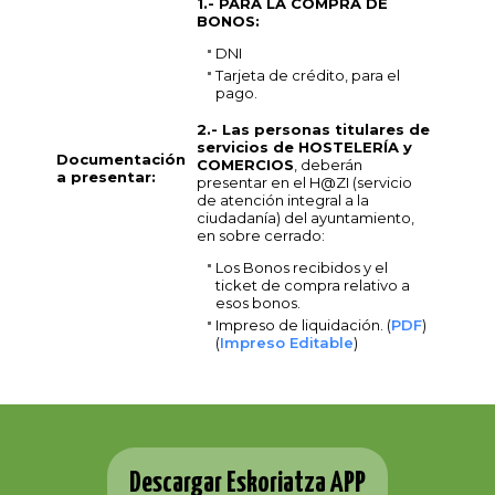
1.- PARA LA COMPRA DE
BONOS:
DNI
Tarjeta de crédito, para el
pago.
2.- Las personas titulares de
servicios de HOSTELERÍA y
Documentación
COMERCIOS
, deberán
a presentar:
presentar en el H@ZI (servicio
de atención integral a la
ciudadanía) del ayuntamiento,
en sobre cerrado:
Los Bonos recibidos y el
ticket de compra relativo a
esos bonos.
Impreso de liquidación. (
PDF
)
(
Impreso Editable
)
Descargar Eskoriatza APP