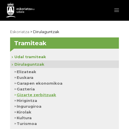
Eskoriatza
>
Dirulaguntzak
Tramiteak
Udal tramiteak
Dirulaguntzak
Elizateak
Euskara
Garapen ekonomikoa
Gazteria
Gizarte zerbitzuak
Hirigintza
Ingurugiroa
Kirolak
Kultura
Turismoa