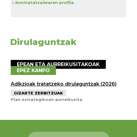
Kontratatzailearen profila
Dirulaguntzak
EPEAN ETA AURREIKUSITAKOAK
EPEZ KANPO
Adikzioak tratatzeko dirulaguntzak (2026)
GIZARTE ZERBITZUAK
Plan estrategikoan aurreikusita