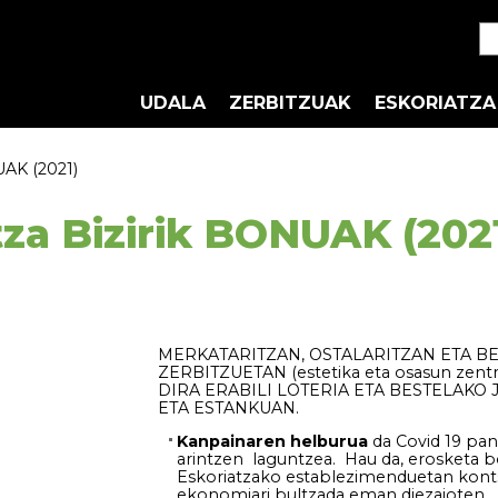
UDALA
ZERBITZUAK
ESKORIATZA
UAK (2021)
tza Bizirik BONUAK (202
MERKATARITZAN, OSTALARITZAN ETA B
ZERBITZUETAN (estetika eta osasun zen
DIRA ERABILI LOTERIA ETA BESTELAK
ETA ESTANKUAN.
Kanpainaren helburua
da Covid 19 pan
arintzen laguntzea. Hau da, erosketa b
Eskoriatzako establezimenduetan kontsu
ekonomiari bultzada eman diezaioten.