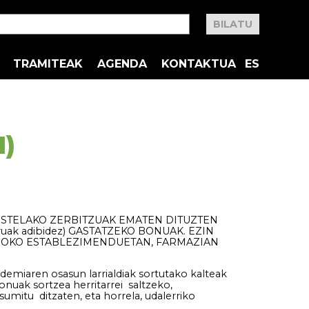
TRAMITEAK
AGENDA
KONTAKTUA
ES
1)
ESTELAKO ZERBITZUAK EMATEN DITUZTEN
truak adibidez) GASTATZEKO BONUAK. EZIN
O JOKO ESTABLEZIMENDUETAN, FARMAZIAN
demiaren osasun larrialdiak sortutako kalteak
onuak sortzea herritarrei saltzeko,
mitu ditzaten, eta horrela, udalerriko