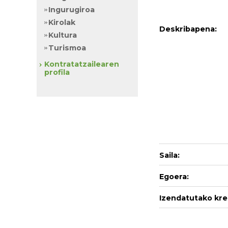
Ingurugiroa
Kirolak
Deskribapena:
Kultura
Turismoa
Kontratatzailearen
profila
Saila:
Egoera:
Izendatutako kre