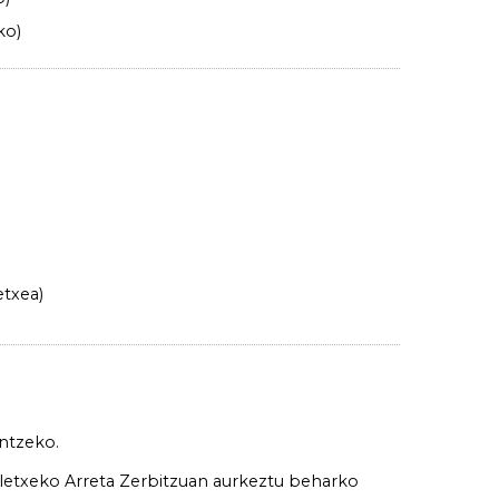
ko)
.
etxea)
intzeko.
xeko Arreta Zerbitzuan aurkeztu beharko