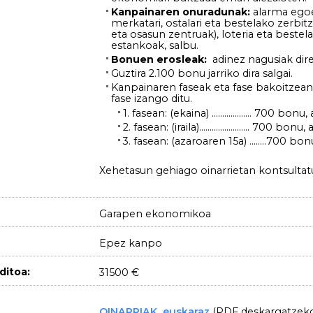
Kanpainaren onuradunak:
alarma egoer
merkatari, ostalari eta bestelako zerbi
eta osasun zentruak), loteria eta beste
estankoak, salbu.
Bonuen erosleak:
adinez nagusiak dire
Guztira 2.100 bonu jarriko dira salgai.
Kanpainaren faseak eta fase bakoitzean
fase izango ditu.
1. fasean: (ekaina) ………………. 700 bonu,
2. fasean: (iraila)…………………… 700 bonu, 
3. fasean: (azaroaren 15a) ……..700 bo
Xehetasun gehiago oinarrietan kontsultat
Garapen ekonomikoa
Epez kanpo
ditoa:
31500 €
OINARRIAK_euskaraz
(PDF deskargatzek