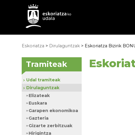
Eskoriatza
>
Dirulaguntzak
>
Eskoriatza Bizirik BON
Eskoria
Tramiteak
Udal tramiteak
Dirulaguntzak
Elizateak
Euskara
Garapen ekonomikoa
Gazteria
Gizarte zerbitzuak
Hirigintza