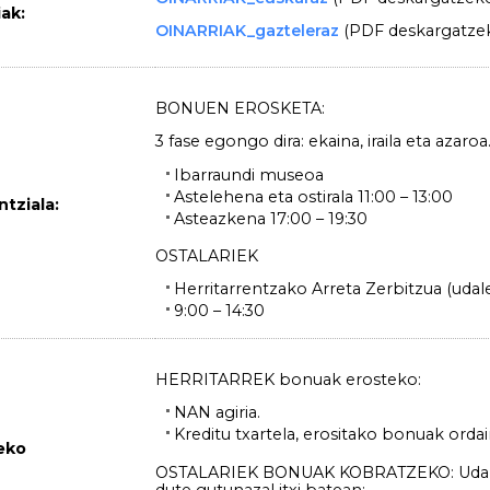
iak:
OINARRIAK_gazteleraz
(PDF deskargatze
BONUEN EROSKETA:
3 fase egongo dira: ekaina, iraila eta azaroa
Ibarraundi museoa
Astelehena eta ostirala 11:00 – 13:00
tziala:
Asteazkena 17:00 – 19:30
OSTALARIEK
Herritarrentzako Arreta Zerbitzua (udal
9:00 – 14:30
HERRITARREK bonuak erosteko:
NAN agiria.
Kreditu txartela, erositako bonuak orda
eko
OSTALARIEK BONUAK KOBRATZEKO: Udalet
dute gutunazal itxi batean: