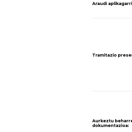
Araudi aplikagarr
Tramitazio presen
Aurkeztu beharr
dokumentazioa: