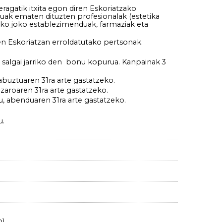
agatik itxita egon diren Eskoriatzako
tzuak ematen dituzten profesionalak (estetika
lako joko establezimenduak, farmaziak eta
n Eskoriatzan erroldatutako pertsonak.
 salgai jarriko den bonu kopurua. Kanpainak 3
 abuztuaren 31ra arte gastatzeko.
azaroaren 31ra arte gastatzeko.
nu, abenduaren 31ra arte gastatzeko.
u.
o)