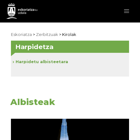
Eskoriatza
>
Zerbitzuak
>
Kirolak
Harpidetza
Harpidetu albisteetara
Albisteak