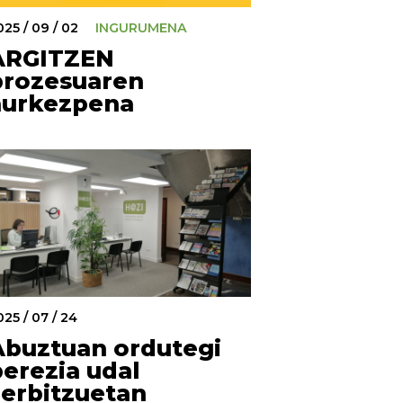
025 / 09 / 02
INGURUMENA
ARGITZEN
prozesuaren
aurkezpena
025 / 07 / 24
Abuztuan ordutegi
berezia udal
zerbitzuetan