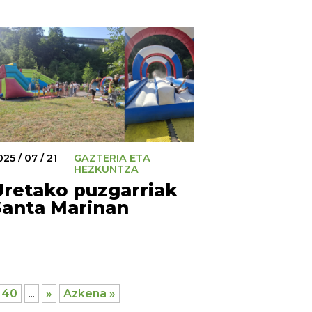
25 / 07 / 21
GAZTERIA ETA
HEZKUNTZA
Uretako puzgarriak
Santa Marinan
40
...
»
Azkena »