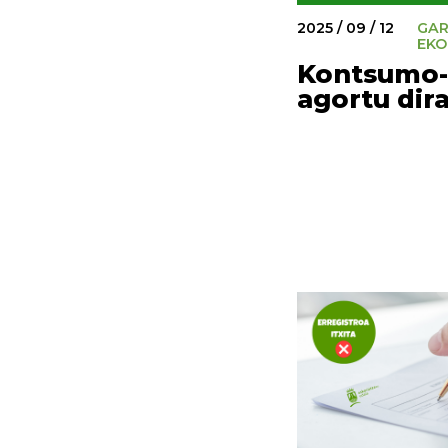
2025 / 09 / 12
GA
EKO
Kontsumo
agortu dir