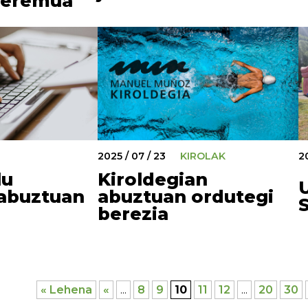
r eremua
2025 / 07 / 23
KIROLAK
20
lu
Kiroldegian
 abuztuan
abuztuan ordutegi
berezia
« Lehena
«
...
8
9
10
11
12
...
20
30