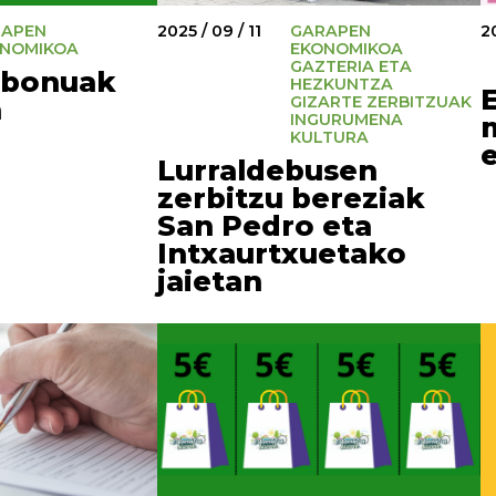
RAPEN
2025 / 09 / 11
GARAPEN
20
NOMIKOA
EKONOMIKOA
GAZTERIA ETA
-bonuak
HEZKUNTZA
GIZARTE ZERBITZUAK
a
INGURUMENA
KULTURA
Lurraldebusen
zerbitzu bereziak
San Pedro eta
Intxaurtxuetako
jaietan