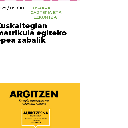
25 / 09 / 10
EUSKARA
GAZTERIA ETA
HEZKUNTZA
Euskaltegian
matrikula egiteko
epea zabalik