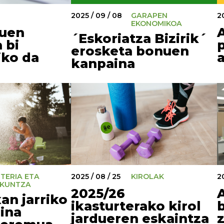
2025 / 09 / 08
GARAPEN
2
EKONOMIKOA
uen
´Eskoriatza Bizirik´
 bi
erosketa bonuen
iko da
kanpaina
TERIA ETA
2025 / 08 / 25
KIROLAK
2
KUNTZA
2025/26
an jarriko
ikasturterako kirol
ina
jardueren eskaintza