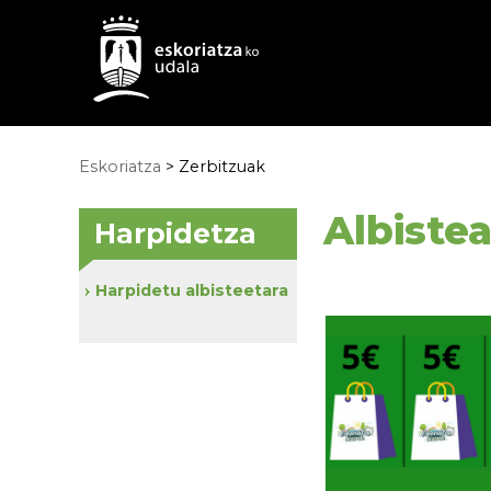
Eskoriatza
>
Zerbitzuak
Albiste
Harpidetza
Harpidetu albisteetara