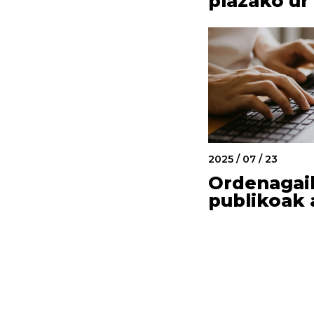
plazako u
2025 / 07 / 23
Ordenagai
publikoak