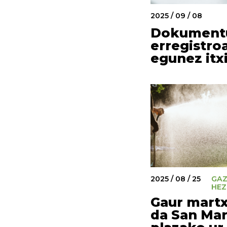
2025 / 09 / 08
Dokument
erregistroa
egunez itx
2025 / 08 / 25
GAZ
HEZ
Gaur martx
da San Mar