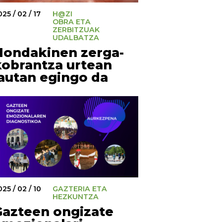
25 / 02 / 17
H@ZI
OBRA ETA
ZERBITZUAK
UDALBATZA
Hondakinen zerga-
kobrantza urtean
lautan egingo da
25 / 02 / 10
GAZTERIA ETA
HEZKUNTZA
Gazteen ongizate