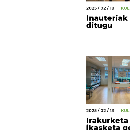
2025 / 02 / 18
KUL
Inauteriak
ditugu
2025 / 02 / 13
KUL
Irakurketa
ikasketa ge