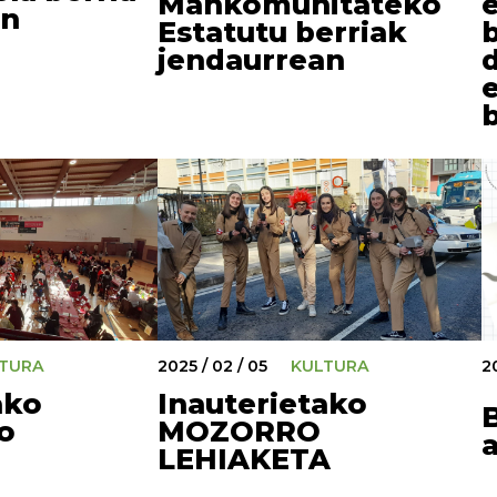
Mankomunitateko
an
Estatutu berriak
jendaurrean
b
TURA
2025 / 02 / 05
KULTURA
2
ako
Inauterietako
B
o
MOZORRO
LEHIAKETA