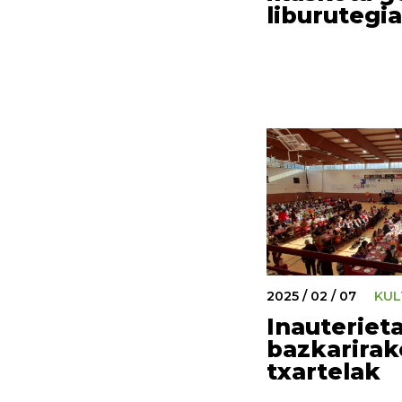
liburutegi
2025 / 02 / 07
KUL
Inauteriet
bazkarirak
txartelak