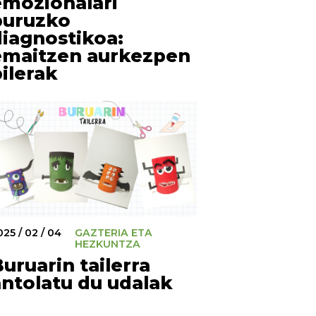
emozionalari
buruzko
diagnostikoa:
emaitzen aurkezpen
ilerak
025 / 02 / 04
GAZTERIA ETA
HEZKUNTZA
uruarin tailerra
antolatu du udalak