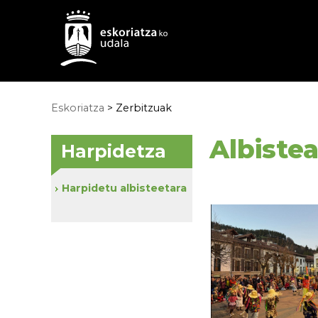
Eskoriatza
>
Zerbitzuak
Albiste
Harpidetza
Harpidetu albisteetara