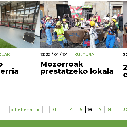
OLAK
2025 / 01 / 24
KULTURA
20
o
Mozorroak
erria
prestatzeko lokala
« Lehena
«
...
10
...
14
15
16
17
18
...
3