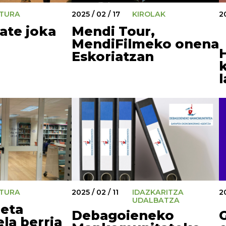
TURA
2025 / 02 / 17
KIROLAK
20
 ate joka
Mendi Tour,
MendiFilmeko onena
Eskoriatzan
TURA
2025 / 02 / 11
IDAZKARITZA
20
UDALBATZA
 eta
Debagoieneko
la berria