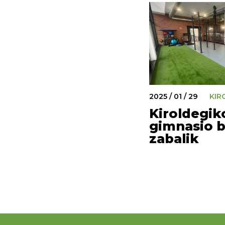
2025 / 01 / 29
KIR
Kiroldegik
gimnasio b
zabalik