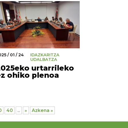
25 / 01 / 24
IDAZKARITZA
UDALBATZA
2025eko urtarrileko
ez ohiko plenoa
0
40
...
»
Azkena »