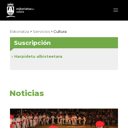
Eskoriatza
>
Servicios
>
Cultura
Suscripción
Harpidetu albisteetara
Noticias