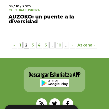
03 / 10 / 2025
CULTURA
EUSKERA
AUZOKO: un puente a la
diversidad
«
1
2
3
4
5
...
10
...
»
Azkena »
Descargar Eskoriatza APP