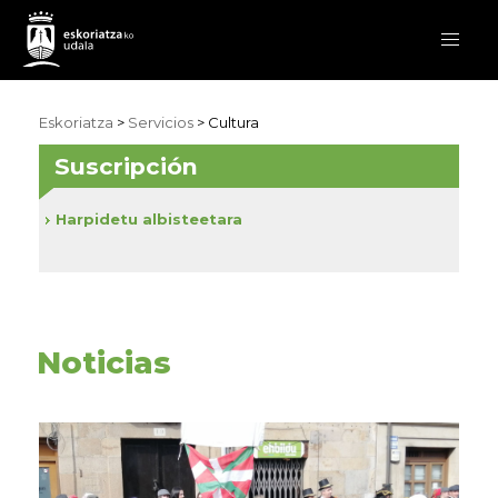
Eskoriatza
>
Servicios
>
Cultura
Suscripción
Harpidetu albisteetara
Noticias