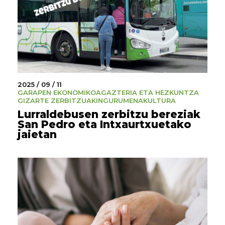
2025 / 09 / 11
GARAPEN EKONOMIKOA
GAZTERIA ETA HEZKUNTZA
GIZARTE ZERBITZUAK
INGURUMENA
KULTURA
Lurraldebusen zerbitzu bereziak
San Pedro eta Intxaurtxuetako
jaietan