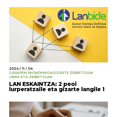
2024 / 11 / 04
GARAPEN EKONOMIKOA
GIZARTE ZERBITZUAK
OBRA ETA ZERBITZUAK
LAN ESKAINTZA: 2 peoi
lurperatzaile eta gizarte langile 1