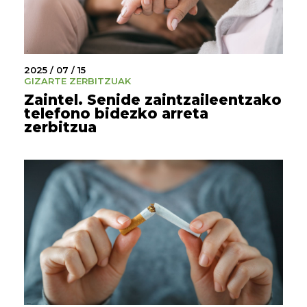
2025 / 07 / 15
GIZARTE ZERBITZUAK
Zaintel. Senide zaintzaileentzako
telefono bidezko arreta
zerbitzua