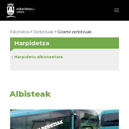
Eskoriatza
>
Zerbitzuak
>
Gizarte zerbitzuak
Harpidetza
Harpidetu albisteetara
Albisteak