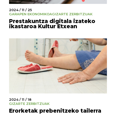
2024 / 11 / 25
GARAPEN EKONOMIKOA
GIZARTE ZERBITZUAK
Prestakuntza digitala izateko
ikastaroa Kultur Etxean
2024 / 11 / 18
GIZARTE ZERBITZUAK
Erorketak prebenitzeko tailerra