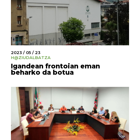
2023 / 05 / 23
H@ZI
UDALBATZA
Igandean frontoian eman
beharko da botua