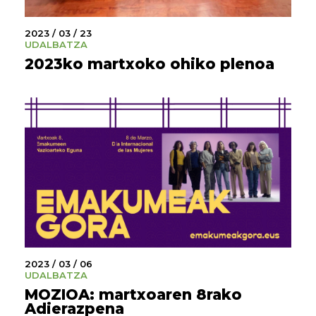
2023 / 03 / 23
UDALBATZA
2023ko martxoko ohiko plenoa
2023 / 03 / 06
UDALBATZA
MOZIOA: martxoaren 8rako
Adierazpena