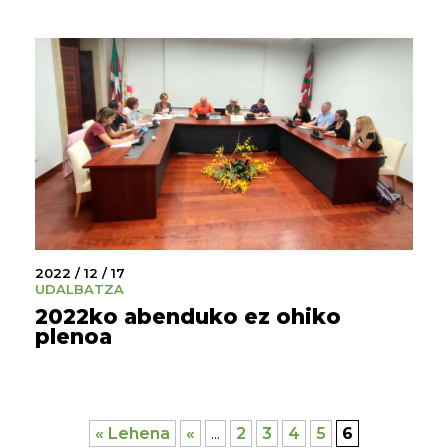
2022 / 12 / 17
UDALBATZA
2022ko abenduko ez ohiko
plenoa
« Lehena
«
...
2
3
4
5
6