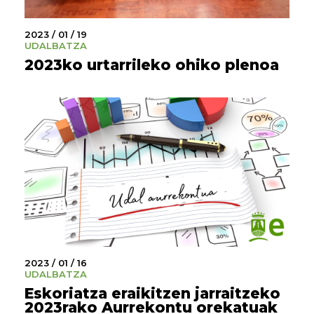
2023 / 01 / 19
UDALBATZA
2023ko urtarrileko ohiko plenoa
2023 / 01 / 16
UDALBATZA
Eskoriatza eraikitzen jarraitzeko
2023rako Aurrekontu orekatuak