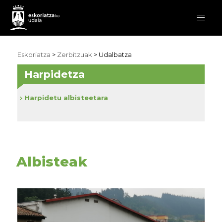
Eskoriatza
>
Zerbitzuak
>
Udalbatza
Harpidetza
Harpidetu albisteetara
Albisteak