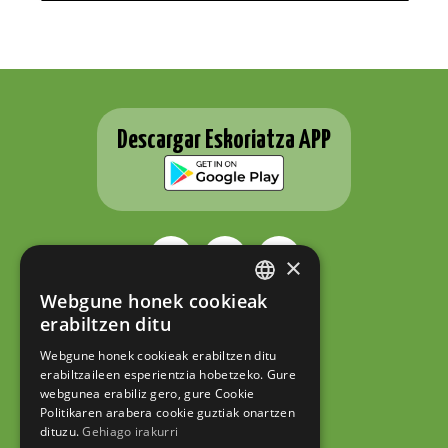
Descargar Eskoriatza APP
×
Webgune honek cookieak
BASQUE
ESKORIATZAKO UDALA
erabiltzen ditu
Fernando Eskoriatza plaza 1
SPANISH
20540 Eskoriatza (Gipuzkoa)
Webgune honek cookieak erabiltzen ditu
Tel.: 943 71 44 07
erabiltzaileen esperientzia hobetzeko. Gure
hazi@eskoriatza.eus
webgunea erabiliz gero, gure Cookie
Politikaren arabera cookie guztiak onartzen
Contacto
dituzu.
Gehiago irakurri