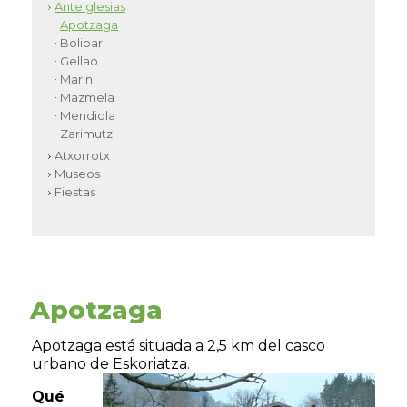
Anteiglesias
Apotzaga
Bolibar
Gellao
Marin
Mazmela
Mendiola
Zarimutz
Atxorrotx
Museos
Fiestas
Apotzaga
Apotzaga está situada a 2,5 km del casco
urbano de Eskoriatza.
Qué