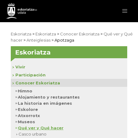
Eskoriatza
>
Eskoriatza
>
Conocer Eskoriatza
>
Qué ver y Qué
hacer
>
Anteiglesias
> Apotzaga
Eskoriatza
Vivir
Participación
Conocer Eskoriatza
Himno
Alojamiento y restaurantes
La historia en imágenes
Eskolore
Atxorrotx
Museos
Qué ver y Qué hacer
Casco urbano