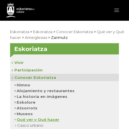
Eskoriatza
>
Eskoriatza
>
Conocer Eskoriatza
>
Qué ver y Qué
hacer
>
Anteiglesias
> Zarimutz
Eskoriatza
Vivir
Participación
Conocer Eskoriatza
Himno
Alojamiento y restaurantes
La historia en imágenes
Eskolore
Atxorrotx
Museos
Qué ver y Qué hacer
Casco urbano