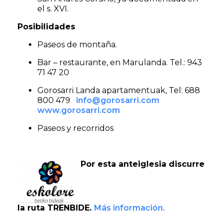
el s. XVI.
Posibilidades
Paseos de montaña.
Bar – restaurante, en Marulanda. Tel.: 943
71 47 20
Gorosarri Landa apartamentuak, Tel: 688
800 479
info@gorosarri.com
www.gorosarri.com
Paseos y recorridos
Por esta anteiglesia discurre
la ruta TRENBIDE.
Más información.