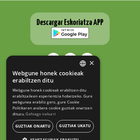
Descargar Eskoriatza APP
×
Webgune honek cookieak
BASQUE
ESKORIATZAKO UDALA
erabiltzen ditu
Fernando Eskoriatza plaza 1
SPANISH
20540 Eskoriatza (Gipuzkoa)
Webgune honek cookieak erabiltzen ditu
Tel.: 943 71 44 07
erabiltzaileen esperientzia hobetzeko. Gure
hazi@eskoriatza.eus
webgunea erabiliz gero, gure Cookie
Politikaren arabera cookie guztiak onartzen
Contacto
dituzu.
Gehiago irakurri
Aviso legal
Política de privacidad
GUZTIAK UKATU
GUZTIAK ONARTU
Política de cookies
XEHETASUNAK ERAKUTSI