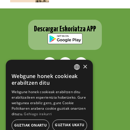
Descargar Eskoriatza APP
×
Webgune honek cookieak
BASQUE
ESKORIATZAKO UDALA
erabiltzen ditu
Fernando Eskoriatza plaza 1
SPANISH
20540 Eskoriatza (Gipuzkoa)
Webgune honek cookieak erabiltzen ditu
Tel.: 943 71 44 07
erabiltzaileen esperientzia hobetzeko. Gure
hazi@eskoriatza.eus
webgunea erabiliz gero, gure Cookie
Politikaren arabera cookie guztiak onartzen
Contacto
dituzu.
Gehiago irakurri
Aviso legal
Política de privacidad
GUZTIAK UKATU
GUZTIAK ONARTU
Política de cookies