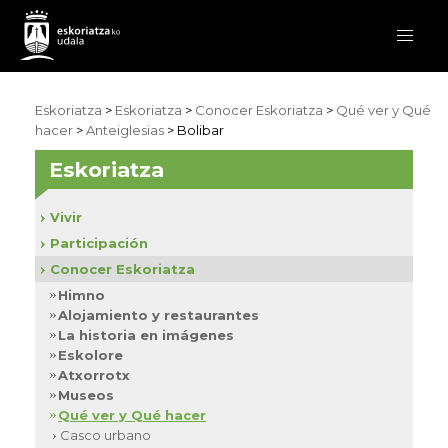
Eskoriatza
>
Eskoriatza
>
Conocer Eskoriatza
>
Qué ver y Qué
hacer
>
Anteiglesias
> Bolibar
Eskoriatza
Vivir
Participación
Conocer Eskoriatza
Himno
Alojamiento y restaurantes
La historia en imágenes
Eskolore
Atxorrotx
Museos
Qué ver y Qué hacer
Casco urbano