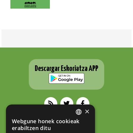
Descargar Eskoriatza APP
×
Webgune honek cookieak
BASQUE
ESKORIATZAKO UDALA
erabiltzen ditu
Fernando Eskoriatza plaza 1
SPANISH