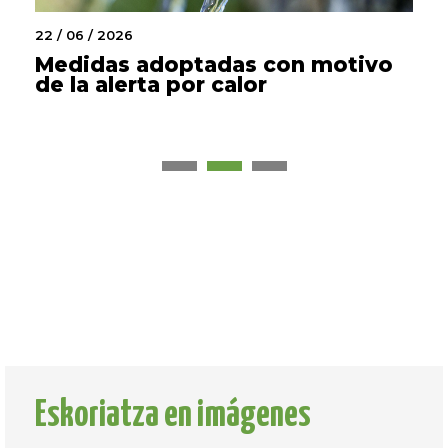
22 / 06 / 2026
17 / 06 / 2026
Medidas adoptadas con motivo
de la alerta por calor
El programa de fiestas completo
en la APP
20 / 07 / 2026
JUVENTUD Y EDUCACIÓN
Mañana hinchables en Santa
Marina
Eskoriatza en imágenes