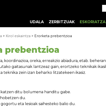
UDALA
ZERBITZUAK
ESKORIATZA
ia
>
Kirol eskaintza
> Erorketa prebentzioa
a prebentzioa
a, koordinazioa, oreka, erreakzio abiadura, etab. beheran
tutako gaitasunak lantzeaz gain, erortzeko teknikak ikas
 teknika zein izan beharko litzatekeen ikasiz.
fikatzen ditu bolumena handitu gabe.
hobetzen du.
 gogortu eta lesioak saihesteko balio du.