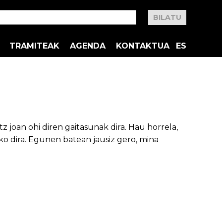
TRAMITEAK
AGENDA
KONTAKTUA
ES
tz joan ohi diren gaitasunak dira. Hau horrela,
iko dira. Egunen batean jausiz gero, mina