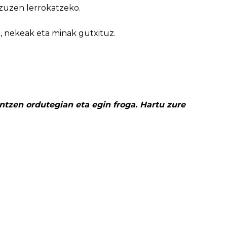
 zuzen lerrokatzeko.
, nekeak eta minak gutxituz.
tzen ordutegian eta egin froga.
Hartu zure