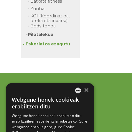
Batxata fitness
Zunba
KOI (Koordinazioa,
oreka eta indarra)
Body tonoa
Pilotalekua
Eskoriatza ezagutu
×
Webgune honek cookieak
BASQUE
erabiltzen ditu
SPANISH
Webgune honek cookieak erabiltzen ditu
erabiltzaileen esperientzia hobetzeko. Gure
webgunea erabiliz gero, gure Cookie