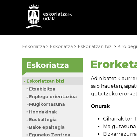
Eskoriatza
>
Eskoriatza
>
Eskoriatzan bizi
>
Kiroldeg
Erorket
Eskoriatza
Adin batetik aurrer
Eskoriatzan bizi
saio hauetan, aipa
Etxebizitza
gutxitzeko erorketa
Enplegu orientazioa
Mugikortasuna
Onurak
Hondakinak
Giharrak toni
Euskaltegia
Malgutasuna 
Bake epaitegia
Bizkarrezurra
Eguneko Zentroa