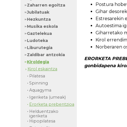
Postura hobet
Zaharren egoitza
Gihar desore
Jubilatuak
Estresarekin 
Hezkuntza
Autoestima ig
Musika eskola
Giharretako m
Gaztelekua
Kirol errend
Ludoteka
Norberaren os
Liburutegia
Zaldibar antzokia
ERORKETA PREBENT
Kiroldegia
gonbidapena kirol
Kirol eskaintza
Pilatesa
Spinning
Aquagyma
Igeriketa (umeak)
Erorketa prebentzioa
Helduentzako
igeriketa
Hipopilatesa