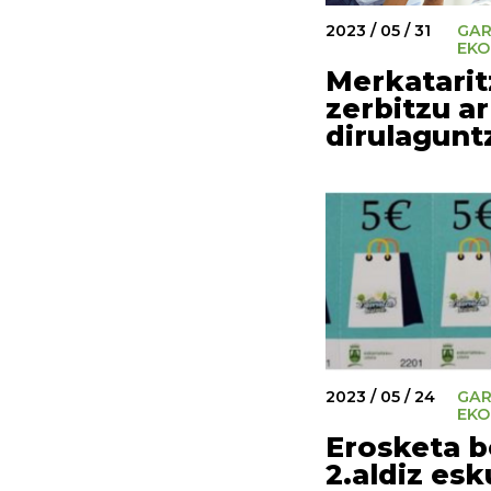
2023 / 05 / 31
GA
EKO
Merkatarit
zerbitzu a
dirulagunt
2023 / 05 / 24
GA
EKO
Erosketa 
2.aldiz es