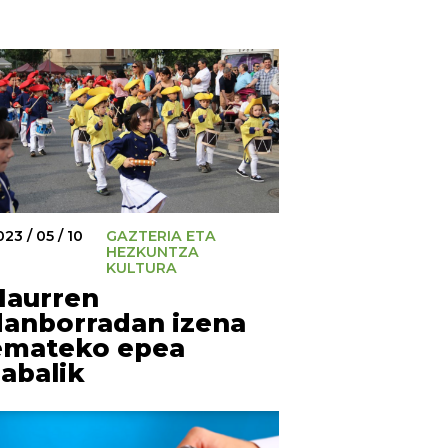
23 / 05 / 10
GAZTERIA ETA
HEZKUNTZA
KULTURA
Haurren
danborradan izena
emateko epea
zabalik