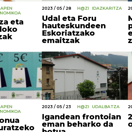
RAPEN
2023 / 05 / 28
H@ZI
IDAZKARITZA
2
NOMIKOA
Udal eta Foru
za eta
hauteskundeen
rloko
Eskoriatzako
zak
emaitzak
RAPEN
2023 / 05 / 23
H@ZI
UDALBATZA
20
NOMIKOA
Igandean frontoian
bonua
eman beharko da
kuratzeko
botua