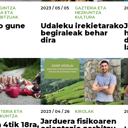
IGINTZA
2023 / 05 / 05
GAZTERIA ETA
2
A ETA
HEZKUNTZA
BITZUAK
KULTURA
ko gune
Udaleku irekietarako
J
begiraleak behar
dira
l
TERIA ETA
2023 / 04 / 26
KIROLAK
2
KUNTZA
Jarduera fisikoaren
4tik 18ra,