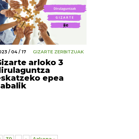
23 / 04 / 17
GIZARTE ZERBITZUAK
izarte arloko 3
dirulaguntza
eskatzeko epea
zabalik