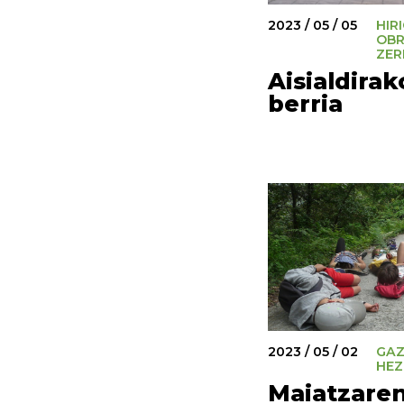
2023 / 05 / 05
HIR
OBR
ZER
Aisialdira
berria
2023 / 05 / 02
GAZ
HEZ
Maiatzaren 