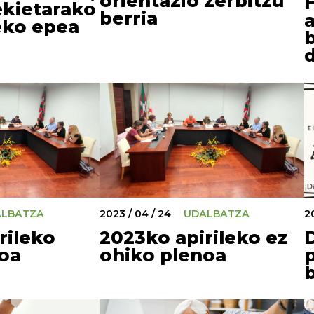
orientazio zerbitzu
ekietarako
berria
eko epea
d
ALBATZA
2023 / 04 / 24
UDALBATZA
2
rileko
2023ko apirileko ez
oa
ohiko plenoa