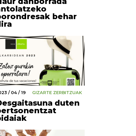
Haur danborrada
antolatzeko
borondresak behar
ira
023 / 04 / 19
GIZARTE ZERBITZUAK
Desgaitasuna duten
pertsonentzat
bidaiak