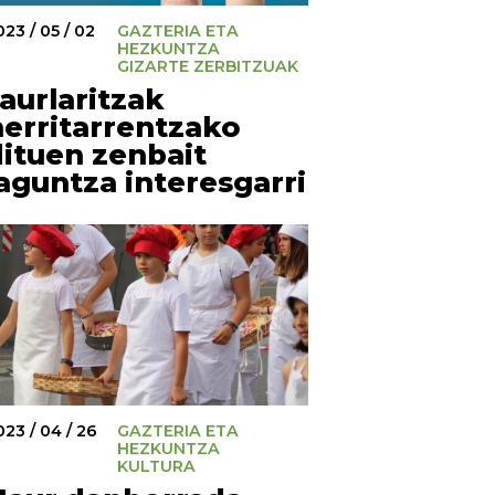
023 / 05 / 02
GAZTERIA ETA
HEZKUNTZA
GIZARTE ZERBITZUAK
aurlaritzak
herritarrentzako
dituen zenbait
aguntza interesgarri
023 / 04 / 26
GAZTERIA ETA
HEZKUNTZA
KULTURA