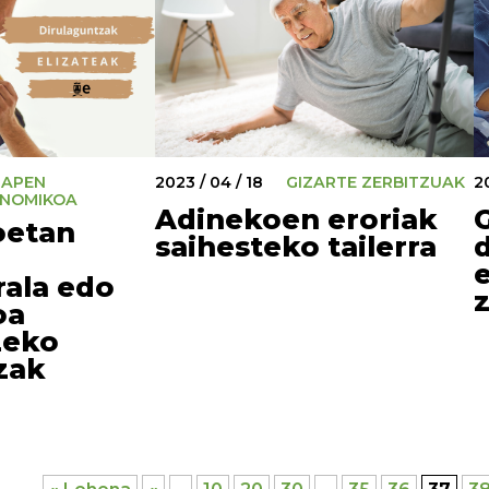
RAPEN
2023 / 04 / 18
GIZARTE ZERBITZUAK
20
NOMIKOA
Adinekoen eroriak
G
oetan
saihesteko tailerra
rala edo
oa
zeko
zak