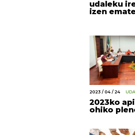
udaleku ir
izen emat
2023 / 04 / 24
UD
2023ko api
ohiko plen