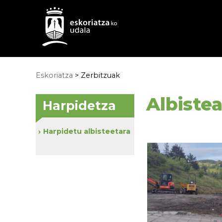
Eskoriatza
>
Zerbitzuak
Albiste
Harpidetza
Harpidetu albisteetara