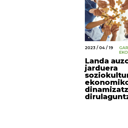
2023 / 04 / 19
GA
EKO
Landa auz
jarduera
soziokultu
ekonomik
dinamizat
dirulagunt