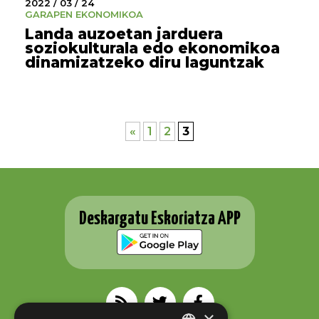
2022 / 03 / 24
GARAPEN EKONOMIKOA
Landa auzoetan jarduera
soziokulturala edo ekonomikoa
dinamizatzeko diru laguntzak
«
1
2
3
Deskargatu Eskoriatza APP
×