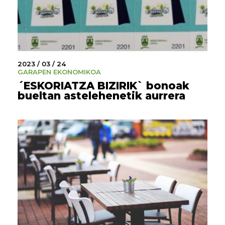
2023 / 03 / 24
GARAPEN EKONOMIKOA
´ESKORIATZA BIZIRIK` bonoak
bueltan astelehenetik aurrera