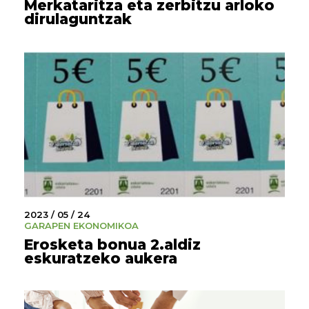
Merkataritza eta zerbitzu arloko
dirulaguntzak
2023 / 05 / 24
GARAPEN EKONOMIKOA
Erosketa bonua 2.aldiz
eskuratzeko aukera