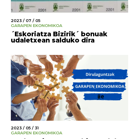
2023 / 07 / 05
GARAPEN EKONOMIKOA
´Eskoriatza Bizirik´ bonuak
udaletxean salduko dira
2023 / 05 / 31
GARAPEN EKONOMIKOA