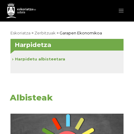
Eskoriatza
>
Zerbitzuak
>
Garapen Ekonomikoa
Harpidetza
Harpidetu albisteetara
Albisteak