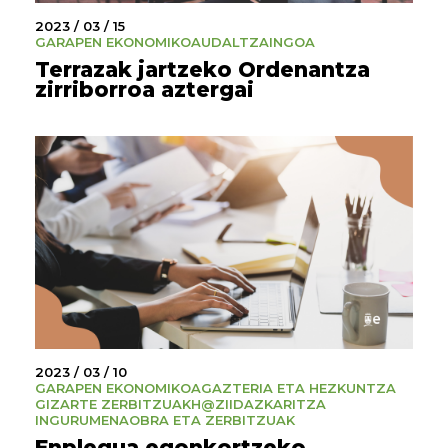
2023 / 03 / 15
GARAPEN EKONOMIKOA
UDALTZAINGOA
Terrazak jartzeko Ordenantza
zirriborroa aztergai
2023 / 03 / 10
GARAPEN EKONOMIKOA
GAZTERIA ETA HEZKUNTZA
GIZARTE ZERBITZUAK
H@ZI
IDAZKARITZA
INGURUMENA
OBRA ETA ZERBITZUAK
Enplegua egonkortzeko