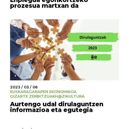
prozesua martxan da
2023 / 03 / 06
EUSKARA
GARAPEN EKONOMIKOA
GIZARTE ZERBITZUAK
H@ZI
KULTURA
Aurtengo udal dirulaguntzen
informazioa eta egutegia