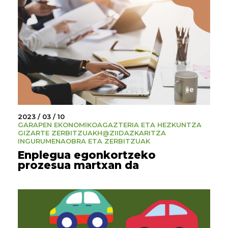
2023 / 03 / 10
GARAPEN EKONOMIKOA
GAZTERIA ETA HEZKUNTZA
GIZARTE ZERBITZUAK
H@ZI
IDAZKARITZA
INGURUMENA
OBRA ETA ZERBITZUAK
Enplegua egonkortzeko
prozesua martxan da