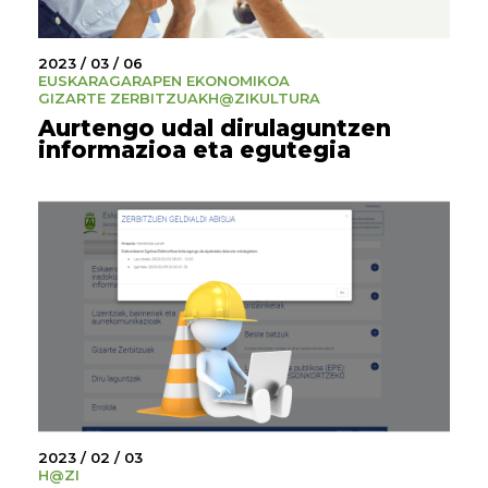
2023 / 03 / 06
EUSKARA
GARAPEN EKONOMIKOA
GIZARTE ZERBITZUAK
H@ZI
KULTURA
Aurtengo udal dirulaguntzen
informazioa eta egutegia
2023 / 02 / 03
H@ZI