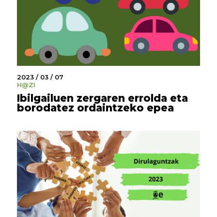
2023 / 03 / 07
H@ZI
Ibilgailuen zergaren errolda eta
borodatez ordaintzeko epea