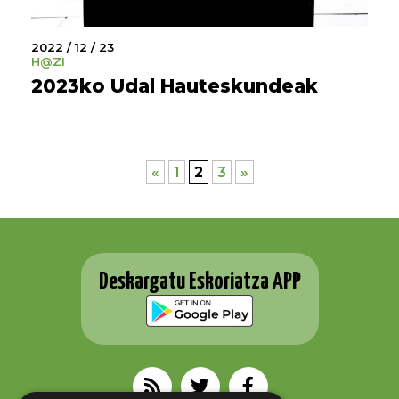
2022 / 12 / 23
H@ZI
2023ko Udal Hauteskundeak
«
1
2
3
»
Deskargatu Eskoriatza APP