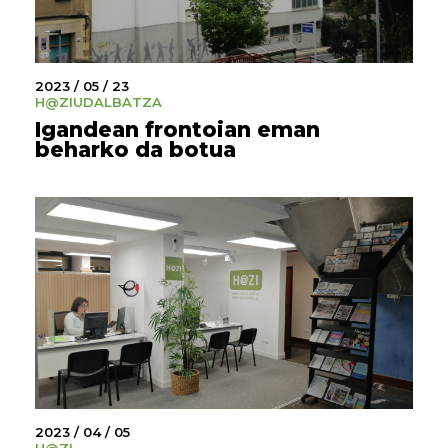
2023 / 05 / 23
H@ZI
UDALBATZA
Igandean frontoian eman
beharko da botua
2023 / 04 / 05