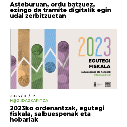
Asteburuan, ordu batzuez,
ezingo da tramite digitalik egin
udal zerbitzuetan
2023 / 01 / 17
H@ZI
IDAZKARITZA
2023ko ordenantzak, egutegi
fiskala, salbuespenak eta
hobariak