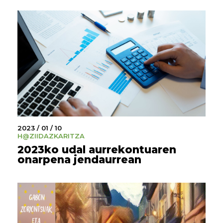
2023 / 01 / 10
H@ZI
IDAZKARITZA
2023ko udal aurrekontuaren
onarpena jendaurrean