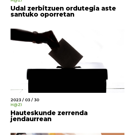
H@ZI
Udal zerbitzuen ordutegia aste
santuko oporretan
2023 / 03 / 30
H@ZI
Hauteskunde zerrenda
jendaurrean