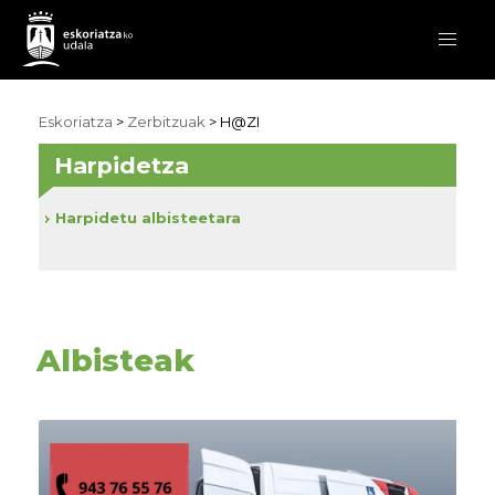
Eskoriatza
>
Zerbitzuak
>
H@ZI
Harpidetza
Harpidetu albisteetara
Albisteak