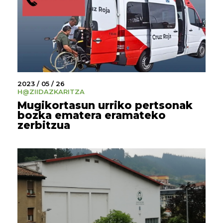
2023 / 05 / 26
H@ZI
IDAZKARITZA
Mugikortasun urriko pertsonak
bozka ematera eramateko
zerbitzua