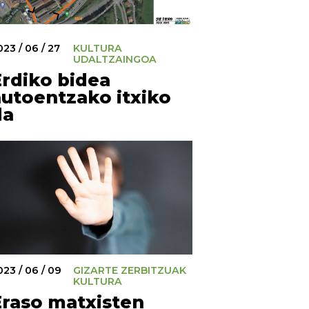
023 / 06 / 27
KULTURA
UDALTZAINGOA
Erdiko bidea
autoentzako itxiko
da
023 / 06 / 09
GIZARTE ZERBITZUAK
KULTURA
Eraso matxisten