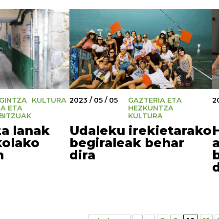
IGINTZA
KULTURA
2023 / 05 / 05
GAZTERIA ETA
2
A ETA
HEZKUNTZA
BITZUAK
KULTURA
a lanak
Udaleku irekietarako
kolako
begiraleak behar
n
dira
d