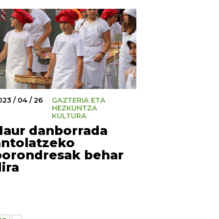
023 / 04 / 26
GAZTERIA ETA
HEZKUNTZA
KULTURA
Haur danborrada
antolatzeko
borondresak behar
ira