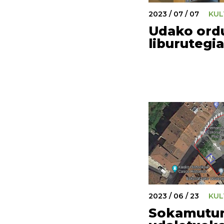
2023 / 07 / 07
KUL
Udako ord
liburutegi
2023 / 06 / 23
KUL
Sokamutur