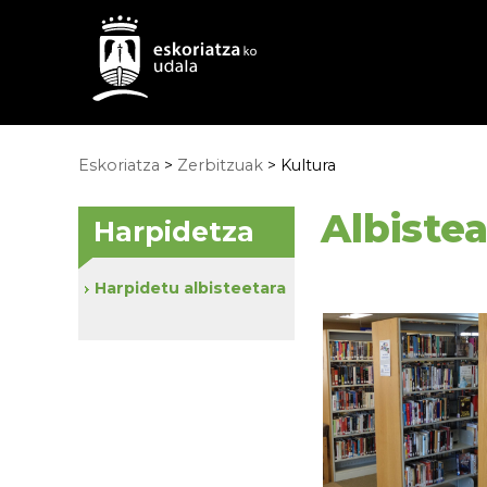
Eskoriatza
>
Zerbitzuak
>
Kultura
Albiste
Harpidetza
Harpidetu albisteetara