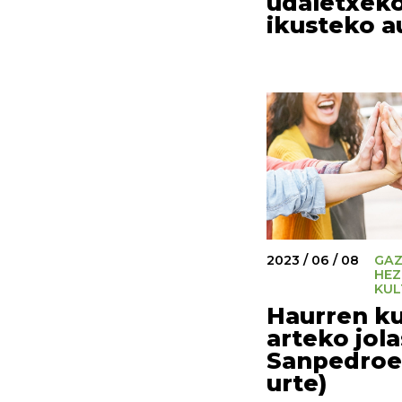
udaletxeko
ikusteko a
2023 / 06 / 08
GAZ
HEZ
KUL
Haurren ku
arteko jol
Sanpedroet
urte)