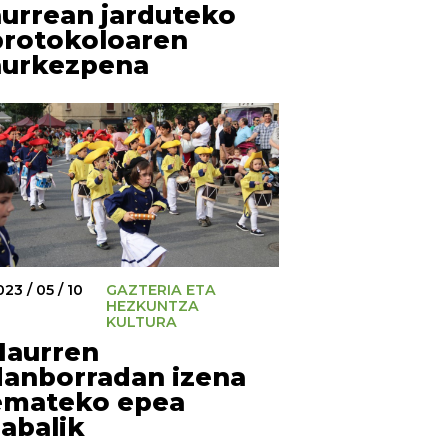
aurrean jarduteko
protokoloaren
aurkezpena
23 / 05 / 10
GAZTERIA ETA
HEZKUNTZA
KULTURA
Haurren
danborradan izena
emateko epea
zabalik