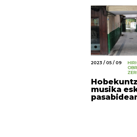
2023 / 05 / 09
HIR
OBR
ZER
Hobekuntz
musika es
pasabidea