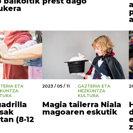
 balkoitik
prest dago
ukera
TERIA ETA
2023 / 05 / 11
GAZTERIA ETA
20
KUNTZA
HEZKUNTZA
TURA
KULTURA
adrilla
Magia tailerra Niala
asak
magoaren eskutik
an (8-12