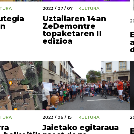
TURA
2023 / 07 / 07
KULTURA
utegia
Uztailaren 14an
2
an
ZeDemontre
topaketaren II
edizioa
TURA
2023 / 06 / 15
KULTURA
2
ra
Jaietako egitaraua